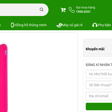
Ốp lưng iPhone 6 Plus Perfect Protective Equipment
Gọi mua hàng
1900.0351
ective Equipment
Xem cấu hình
So
SKU:
p
Đồng hồ thông minh
Máy cũ giá rẻ
Phụ kiện
Khuyến mãi
ĐĂNG KÍ NHẬN 