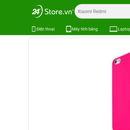
Trang chủ
Phụ kiện
Ốp lưng
Bao da ốp lưng iPhone
Ốp lưng iPhone 6 Plus Perfect Prot
Điện thoại
Máy tính bảng
Lapto