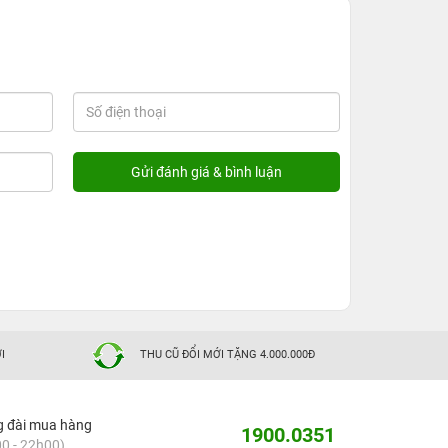
I
THU CŨ ĐỔI MỚI TẶNG 4.000.000Đ
g đài mua hàng
1900.0351
0 - 22h00)