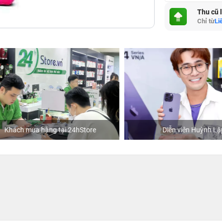
Thu cũ 
Chỉ từ
Li
hách mua hàng tại 24hStore
Diễn viên Huỳnh Lập