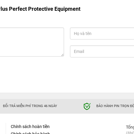
Plus Perfect Protective Equipment
ĐỔI TRẢ MIỄN PHÍ TRONG 46 NGÀY
BẢO HÀNH PIN TRỌN ĐỜ
Chính sách hoàn tiền
Tổn
(8h0