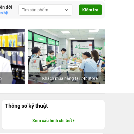
lên đời
Kiểm tra
ên hệ
Khách mua hàng tại 24hStore
Ca 
Thông số kỹ thuật
Xem cấu hình chi tiết