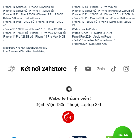
iPhone 14 Series cũ
-
iPhone 13 Series cũ
iPhone 17 cũ
-
iPhone 17 Pro Max cũ
iPhone 12 Series cũ
-
iPhone 11 Series cũ
iPhone 16 Series cũ
-
iPhone 16 Pro Max 256GB cũ
iPhone 17 Pro Max 256GB
-
iPhone 17 Pro 256GB
iPhone 16 Pro 128GB cũ
-
iPhone 15 Pro 128GB cũ
Galaxy A Series
-
Redmi Series
iPhone 15 Pro Max 256GB cũ
-
iPhone 15 Series cũ
iPhone 16 Plus 128GB cũ
-
iPhone 15 Plus 128GB
iPhone 13 128GB Cũ
-
iPhone 12 Pro Max 128GB
cũ
Cũ
iPhone 16 128GB cũ
-
iPhone 14 Pro Max 128GB cũ
Watch cũ
-
AirPods cũ
iPhone 15 128GB cũ
-
iPhone 13 Pro Max 128GB cũ
Watch Series 11
-
Watch SE 2025
iPhone 14 Pro 128GB cũ
-
iPhone 11 Pro Max 64GB
Pencil Pro 2024
-
Apple AirPods
cũ
iPad A16
-
iPad Air M4
-
iPad mini 7
iPad Pro M5
-
MacBook Neo
MacBook Pro M5
-
MacBook Air M5
Loa Sounarc
-
Phụ kiện chính hãng
Kết nối 24hStore
Website thành viên:
Bệnh Viện Điện Thoại, Laptop 24h
Liên hệ