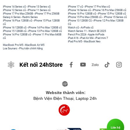
iPhone 14 Series cũ
-
iPhone 13 Series cũ
iPhone 17 cũ
-
iPhone 17 Pro Max cũ
iPhone 12 Series cũ
-
iPhone 11 Series cũ
iPhone 16 Series cũ
-
iPhone 16 Pro Max 256GB cũ
iPhone 17 Pro Max 256GB
-
iPhone 17 Pro 256GB
iPhone 16 Pro 128GB cũ
-
iPhone 15 Pro 128GB cũ
Galaxy A Series
-
Redmi Series
iPhone 15 Pro Max 256GB cũ
-
iPhone 15 Series cũ
iPhone 16 Plus 128GB cũ
-
iPhone 15 Plus 128GB
iPhone 13 128GB Cũ
-
iPhone 12 Pro Max 128GB
cũ
Cũ
iPhone 16 128GB cũ
-
iPhone 14 Pro Max 128GB cũ
Watch cũ
-
AirPods cũ
iPhone 15 128GB cũ
-
iPhone 13 Pro Max 128GB cũ
Watch Series 11
-
Watch SE 2025
iPhone 14 Pro 128GB cũ
-
iPhone 11 Pro Max 64GB
Pencil Pro 2024
-
Apple AirPods
cũ
iPad A16
-
iPad Air M4
-
iPad mini 7
iPad Pro M5
-
MacBook Neo
MacBook Pro M5
-
MacBook Air M5
Loa Sounarc
-
Phụ kiện chính hãng
Kết nối 24hStore
Website thành viên:
Bệnh Viện Điện Thoại, Laptop 24h
Liên hệ