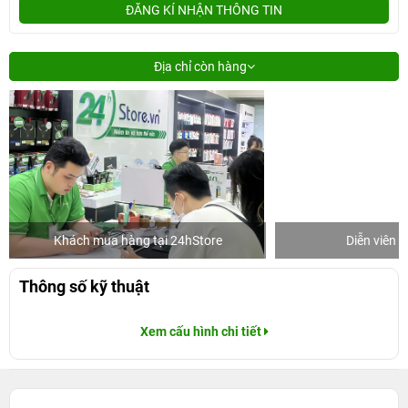
ĐĂNG KÍ NHẬN THÔNG TIN
Địa chỉ còn hàng
Khách mua hàng tại 24hStore
Diễn viên 
Thông số kỹ thuật
Xem cấu hình chi tiết