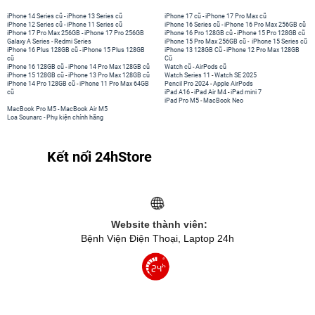
iPhone 14 Series cũ
-
iPhone 13 Series cũ
iPhone 17 cũ
-
iPhone 17 Pro Max cũ
iPhone 12 Series cũ
-
iPhone 11 Series cũ
iPhone 16 Series cũ
-
iPhone 16 Pro Max 256GB cũ
iPhone 17 Pro Max 256GB
-
iPhone 17 Pro 256GB
iPhone 16 Pro 128GB cũ
-
iPhone 15 Pro 128GB cũ
Galaxy A Series
-
Redmi Series
iPhone 15 Pro Max 256GB cũ
-
iPhone 15 Series cũ
iPhone 16 Plus 128GB cũ
-
iPhone 15 Plus 128GB
iPhone 13 128GB Cũ
-
iPhone 12 Pro Max 128GB
cũ
Cũ
iPhone 16 128GB cũ
-
iPhone 14 Pro Max 128GB cũ
Watch cũ
-
AirPods cũ
iPhone 15 128GB cũ
-
iPhone 13 Pro Max 128GB cũ
Watch Series 11
-
Watch SE 2025
iPhone 14 Pro 128GB cũ
-
iPhone 11 Pro Max 64GB
Pencil Pro 2024
-
Apple AirPods
cũ
iPad A16
-
iPad Air M4
-
iPad mini 7
iPad Pro M5
-
MacBook Neo
MacBook Pro M5
-
MacBook Air M5
Loa Sounarc
-
Phụ kiện chính hãng
Kết nối 24hStore
Website thành viên:
Bệnh Viện Điện Thoại, Laptop 24h