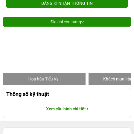
ĐĂNG KÍ NHẬN THÔNG TIN
Địa chỉ còn hàng
 hậu Tiểu Vy
Khách mua hàng tại 24hStore
Thông số kỹ thuật
Xem cấu hình chi tiết