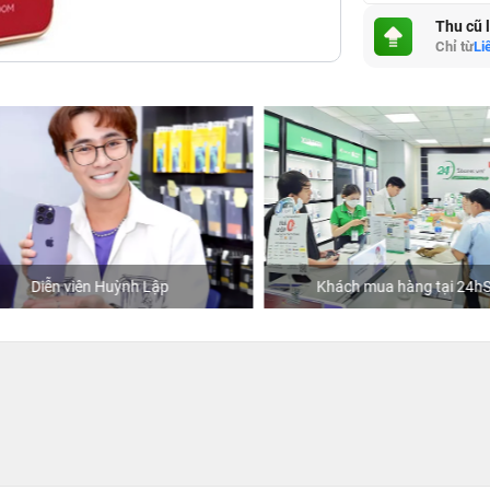
Thu cũ 
Chỉ từ
Li
Diễn viên Huỳnh Lập
Khách mua hàng tại 24hSto