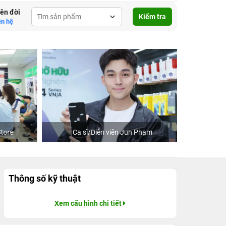
lên đời
Kiểm tra
ên hệ
re
Ca sĩ/Diễn viên Jun Phạm
Khách
Thông số kỹ thuật
Xem cấu hình chi tiết