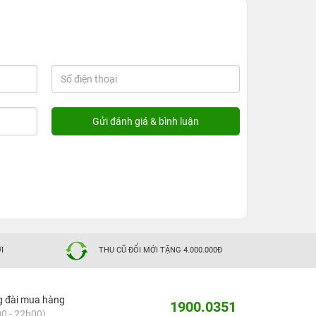
I
THU CŨ ĐỔI MỚI TẶNG 4.000.000Đ
g đài mua hàng
1900.0351
0 - 22h00)