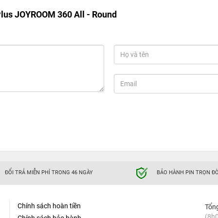
Plus JOYROOM 360 All - Round
ĐỔI TRẢ MIỄN PHÍ TRONG 46 NGÀY
BẢO HÀNH PIN TRỌN ĐỜ
Chính sách hoàn tiền
Tổn
(8h0