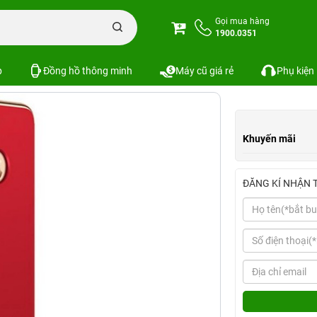
Ốp lưng iPhone 6 Plus JOYROOM 360 All - Round
Gọi mua hàng
1900.0351
0 All - Round
Xem cấu hình
So sán
SKU:
p
Đồng hồ thông minh
Máy cũ giá rẻ
Phụ kiện
Khuyến mãi
ĐĂNG KÍ NHẬN 