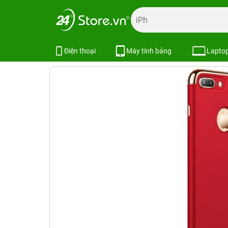
Trang chủ
Phụ kiện
Ốp lưng
Bao da ốp lưng iPhone
Ốp lưng iPhone 6 Plus JOYROOM 36
Điện thoại
Máy tính bảng
Lapto