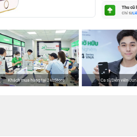
Thu cũ 
Chỉ từ
Li
hách mua hàng tại 24hStore
Ca sĩ/Diễn viên Jun Phạm