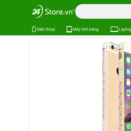
Trang chủ
Phụ kiện
Ốp lưng
Bao da ốp lưng iPhone
Ốp lưng iPhone 6 Plus COTEetCl ho
Điện thoại
Máy tính bảng
Lapto