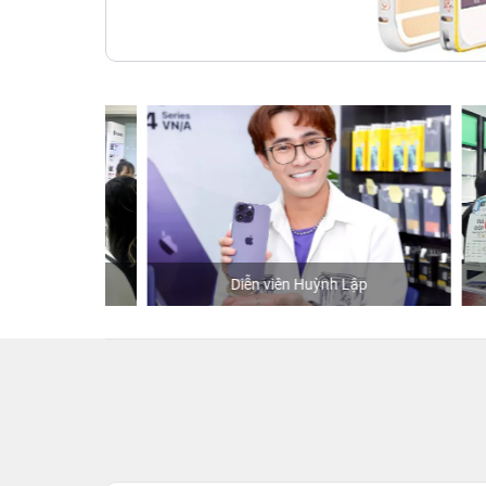
hStore
Diễn viên Huỳnh Lập
K