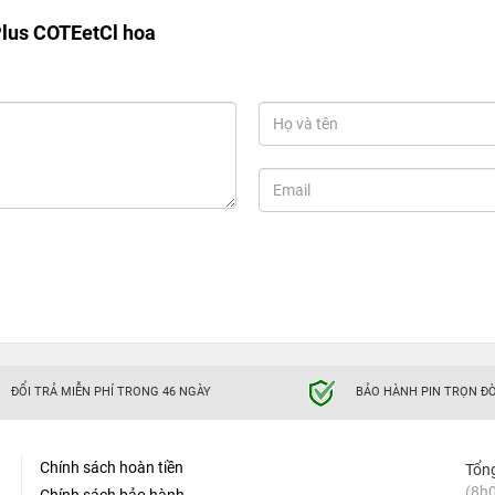
Plus COTEetCl hoa
ĐỔI TRẢ MIỄN PHÍ TRONG 46 NGÀY
BẢO HÀNH PIN TRỌN ĐỜ
Chính sách hoàn tiền
Tổn
(8h0