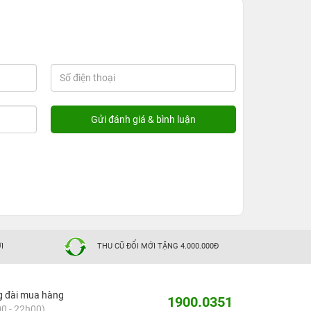
I
THU CŨ ĐỔI MỚI TẶNG 4.000.000Đ
g đài mua hàng
1900.0351
0 - 22h00)