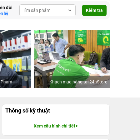
lên đời
Kiểm tra
ên hệ
Khách mua hàng tại 24hStore
C
Thông số kỹ thuật
Xem cấu hình chi tiết