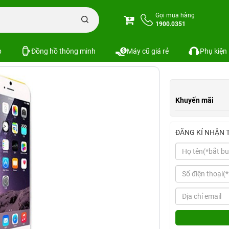
Ốp lưng iPhone 6 Plus COTEetCl hoa
Gọi mua hàng
1900.0351
a
Xem cấu hình
So sánh
SKU:
p
Đồng hồ thông minh
Máy cũ giá rẻ
Phụ kiện
Khuyến mãi
ĐĂNG KÍ NHẬN 