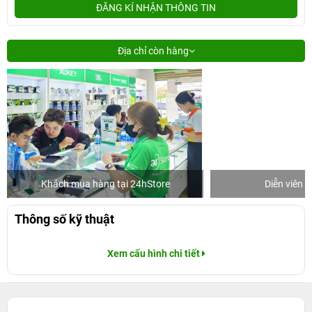
ĐĂNG KÍ NHẬN THÔNG TIN
Địa chỉ còn hàng
Khách mua hàng tại 24hStore
Diễn viên 
Thông số kỹ thuật
Xem cấu hình chi tiết