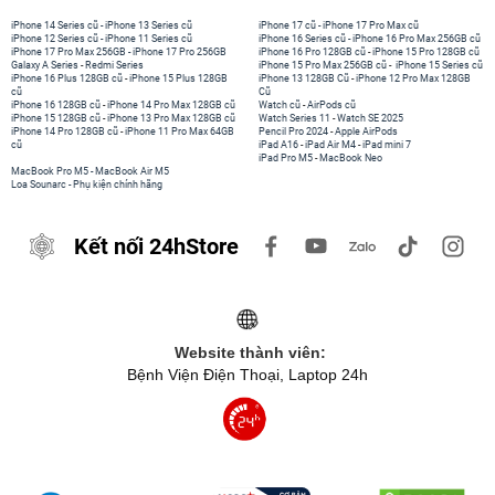
iPhone 14 Series cũ
-
iPhone 13 Series cũ
iPhone 17 cũ
-
iPhone 17 Pro Max cũ
iPhone 12 Series cũ
-
iPhone 11 Series cũ
iPhone 16 Series cũ
-
iPhone 16 Pro Max 256GB cũ
iPhone 17 Pro Max 256GB
-
iPhone 17 Pro 256GB
iPhone 16 Pro 128GB cũ
-
iPhone 15 Pro 128GB cũ
Galaxy A Series
-
Redmi Series
iPhone 15 Pro Max 256GB cũ
-
iPhone 15 Series cũ
iPhone 16 Plus 128GB cũ
-
iPhone 15 Plus 128GB
iPhone 13 128GB Cũ
-
iPhone 12 Pro Max 128GB
cũ
Cũ
iPhone 16 128GB cũ
-
iPhone 14 Pro Max 128GB cũ
Watch cũ
-
AirPods cũ
iPhone 15 128GB cũ
-
iPhone 13 Pro Max 128GB cũ
Watch Series 11
-
Watch SE 2025
iPhone 14 Pro 128GB cũ
-
iPhone 11 Pro Max 64GB
Pencil Pro 2024
-
Apple AirPods
cũ
iPad A16
-
iPad Air M4
-
iPad mini 7
iPad Pro M5
-
MacBook Neo
MacBook Pro M5
-
MacBook Air M5
Loa Sounarc
-
Phụ kiện chính hãng
Kết nối 24hStore
Website thành viên:
Bệnh Viện Điện Thoại, Laptop 24h