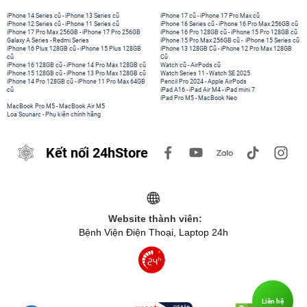
iPhone 14 Series cũ
-
iPhone 13 Series cũ
iPhone 17 cũ
-
iPhone 17 Pro Max cũ
iPhone 12 Series cũ
-
iPhone 11 Series cũ
iPhone 16 Series cũ
-
iPhone 16 Pro Max 256GB cũ
iPhone 17 Pro Max 256GB
-
iPhone 17 Pro 256GB
iPhone 16 Pro 128GB cũ
-
iPhone 15 Pro 128GB cũ
Galaxy A Series
-
Redmi Series
iPhone 15 Pro Max 256GB cũ
-
iPhone 15 Series cũ
iPhone 16 Plus 128GB cũ
-
iPhone 15 Plus 128GB
iPhone 13 128GB Cũ
-
iPhone 12 Pro Max 128GB
cũ
Cũ
iPhone 16 128GB cũ
-
iPhone 14 Pro Max 128GB cũ
Watch cũ
-
AirPods cũ
iPhone 15 128GB cũ
-
iPhone 13 Pro Max 128GB cũ
Watch Series 11
-
Watch SE 2025
iPhone 14 Pro 128GB cũ
-
iPhone 11 Pro Max 64GB
Pencil Pro 2024
-
Apple AirPods
cũ
iPad A16
-
iPad Air M4
-
iPad mini 7
iPad Pro M5
-
MacBook Neo
MacBook Pro M5
-
MacBook Air M5
Loa Sounarc
-
Phụ kiện chính hãng
Kết nối 24hStore
Website thành viên:
Bệnh Viện Điện Thoại, Laptop 24h
Liên hệ