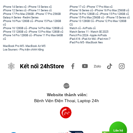
iPhone 14 Series cũ
-
iPhone 13 Series cũ
iPhone 17 cũ
-
iPhone 17 Pro Max cũ
iPhone 12 Series cũ
-
iPhone 11 Series cũ
iPhone 16 Series cũ
-
iPhone 16 Pro Max 256GB cũ
iPhone 17 Pro Max 256GB
-
iPhone 17 Pro 256GB
iPhone 16 Pro 128GB cũ
-
iPhone 15 Pro 128GB cũ
Galaxy A Series
-
Redmi Series
iPhone 15 Pro Max 256GB cũ
-
iPhone 15 Series cũ
iPhone 16 Plus 128GB cũ
-
iPhone 15 Plus 128GB
iPhone 13 128GB Cũ
-
iPhone 12 Pro Max 128GB
cũ
Cũ
iPhone 16 128GB cũ
-
iPhone 14 Pro Max 128GB cũ
Watch cũ
-
AirPods cũ
iPhone 15 128GB cũ
-
iPhone 13 Pro Max 128GB cũ
Watch Series 11
-
Watch SE 2025
iPhone 14 Pro 128GB cũ
-
iPhone 11 Pro Max 64GB
Pencil Pro 2024
-
Apple AirPods
cũ
iPad A16
-
iPad Air M4
-
iPad mini 7
iPad Pro M5
-
MacBook Neo
MacBook Pro M5
-
MacBook Air M5
Loa Sounarc
-
Phụ kiện chính hãng
Kết nối 24hStore
Website thành viên:
Bệnh Viện Điện Thoại, Laptop 24h
Liên hệ