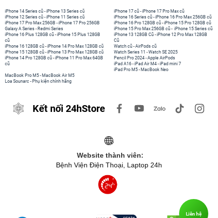
iPhone 14 Series cũ
-
iPhone 13 Series cũ
iPhone 17 cũ
-
iPhone 17 Pro Max cũ
iPhone 12 Series cũ
-
iPhone 11 Series cũ
iPhone 16 Series cũ
-
iPhone 16 Pro Max 256GB cũ
iPhone 17 Pro Max 256GB
-
iPhone 17 Pro 256GB
iPhone 16 Pro 128GB cũ
-
iPhone 15 Pro 128GB cũ
Galaxy A Series
-
Redmi Series
iPhone 15 Pro Max 256GB cũ
-
iPhone 15 Series cũ
iPhone 16 Plus 128GB cũ
-
iPhone 15 Plus 128GB
iPhone 13 128GB Cũ
-
iPhone 12 Pro Max 128GB
cũ
Cũ
iPhone 16 128GB cũ
-
iPhone 14 Pro Max 128GB cũ
Watch cũ
-
AirPods cũ
iPhone 15 128GB cũ
-
iPhone 13 Pro Max 128GB cũ
Watch Series 11
-
Watch SE 2025
iPhone 14 Pro 128GB cũ
-
iPhone 11 Pro Max 64GB
Pencil Pro 2024
-
Apple AirPods
cũ
iPad A16
-
iPad Air M4
-
iPad mini 7
iPad Pro M5
-
MacBook Neo
MacBook Pro M5
-
MacBook Air M5
Loa Sounarc
-
Phụ kiện chính hãng
Kết nối 24hStore
Website thành viên:
Bệnh Viện Điện Thoại, Laptop 24h
Liên hệ