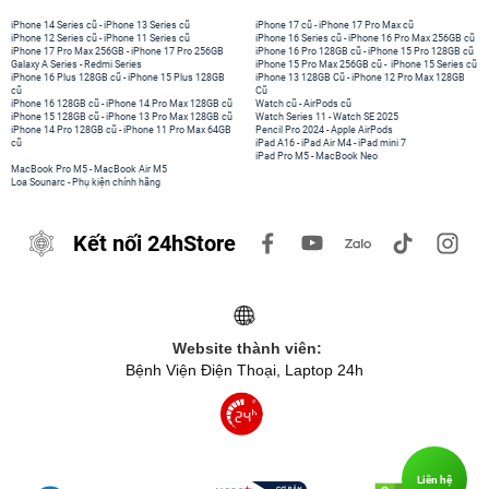
iPhone 14 Series cũ
-
iPhone 13 Series cũ
iPhone 17 cũ
-
iPhone 17 Pro Max cũ
iPhone 12 Series cũ
-
iPhone 11 Series cũ
iPhone 16 Series cũ
-
iPhone 16 Pro Max 256GB cũ
iPhone 17 Pro Max 256GB
-
iPhone 17 Pro 256GB
iPhone 16 Pro 128GB cũ
-
iPhone 15 Pro 128GB cũ
Galaxy A Series
-
Redmi Series
iPhone 15 Pro Max 256GB cũ
-
iPhone 15 Series cũ
iPhone 16 Plus 128GB cũ
-
iPhone 15 Plus 128GB
iPhone 13 128GB Cũ
-
iPhone 12 Pro Max 128GB
cũ
Cũ
iPhone 16 128GB cũ
-
iPhone 14 Pro Max 128GB cũ
Watch cũ
-
AirPods cũ
iPhone 15 128GB cũ
-
iPhone 13 Pro Max 128GB cũ
Watch Series 11
-
Watch SE 2025
iPhone 14 Pro 128GB cũ
-
iPhone 11 Pro Max 64GB
Pencil Pro 2024
-
Apple AirPods
cũ
iPad A16
-
iPad Air M4
-
iPad mini 7
iPad Pro M5
-
MacBook Neo
MacBook Pro M5
-
MacBook Air M5
Loa Sounarc
-
Phụ kiện chính hãng
Kết nối 24hStore
Website thành viên:
Bệnh Viện Điện Thoại, Laptop 24h
Liên hệ