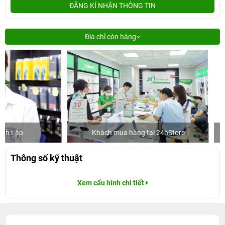
ĐĂNG KÍ NHẬN THÔNG TIN
Địa chỉ còn hàng
Khách mua hàng tại 24hStore
Ca sĩ/D
Thông số kỹ thuật
Xem cấu hình chi tiết