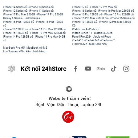
iPhone 14 Series cũ
-
iPhone 13 Series cũ
iPhone 17 cũ
-
iPhone 17 Pro Max cũ
iPhone 12 Series cũ
-
iPhone 11 Series cũ
iPhone 16 Series cũ
-
iPhone 16 Pro Max 256GB cũ
iPhone 17 Pro Max 256GB
-
iPhone 17 Pro 256GB
iPhone 16 Pro 128GB cũ
-
iPhone 15 Pro 128GB cũ
Galaxy A Series
-
Redmi Series
iPhone 15 Pro Max 256GB cũ
-
iPhone 15 Series cũ
iPhone 16 Plus 128GB cũ
-
iPhone 15 Plus 128GB
iPhone 13 128GB Cũ
-
iPhone 12 Pro Max 128GB
cũ
Cũ
iPhone 16 128GB cũ
-
iPhone 14 Pro Max 128GB cũ
Watch cũ
-
AirPods cũ
iPhone 15 128GB cũ
-
iPhone 13 Pro Max 128GB cũ
Watch Series 11
-
Watch SE 2025
iPhone 14 Pro 128GB cũ
-
iPhone 11 Pro Max 64GB
Pencil Pro 2024
-
Apple AirPods
cũ
iPad A16
-
iPad Air M4
-
iPad mini 7
iPad Pro M5
-
MacBook Neo
MacBook Pro M5
-
MacBook Air M5
Loa Sounarc
-
Phụ kiện chính hãng
Kết nối 24hStore
Website thành viên:
Bệnh Viện Điện Thoại, Laptop 24h