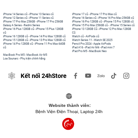
iPhone 14 Series cũ
-
iPhone 13 Series cũ
iPhone 17 cũ
-
iPhone 17 Pro Max cũ
iPhone 12 Series cũ
-
iPhone 11 Series cũ
iPhone 16 Series cũ
-
iPhone 16 Pro Max 256GB cũ
iPhone 17 Pro Max 256GB
-
iPhone 17 Pro 256GB
iPhone 16 Pro 128GB cũ
-
iPhone 15 Pro 128GB cũ
Galaxy A Series
-
Redmi Series
iPhone 15 Pro Max 256GB cũ
-
iPhone 15 Series cũ
iPhone 16 Plus 128GB cũ
-
iPhone 15 Plus 128GB
iPhone 13 128GB Cũ
-
iPhone 12 Pro Max 128GB
cũ
Cũ
iPhone 16 128GB cũ
-
iPhone 14 Pro Max 128GB cũ
Watch cũ
-
AirPods cũ
iPhone 15 128GB cũ
-
iPhone 13 Pro Max 128GB cũ
Watch Series 11
-
Watch SE 2025
iPhone 14 Pro 128GB cũ
-
iPhone 11 Pro Max 64GB
Pencil Pro 2024
-
Apple AirPods
cũ
iPad A16
-
iPad Air M4
-
iPad mini 7
iPad Pro M5
-
MacBook Neo
MacBook Pro M5
-
MacBook Air M5
Loa Sounarc
-
Phụ kiện chính hãng
Kết nối 24hStore
Website thành viên:
Bệnh Viện Điện Thoại, Laptop 24h