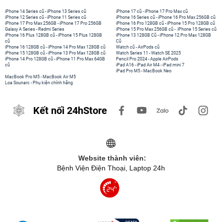
iPhone 14 Series cũ
-
iPhone 13 Series cũ
iPhone 17 cũ
-
iPhone 17 Pro Max cũ
iPhone 12 Series cũ
-
iPhone 11 Series cũ
iPhone 16 Series cũ
-
iPhone 16 Pro Max 256GB cũ
iPhone 17 Pro Max 256GB
-
iPhone 17 Pro 256GB
iPhone 16 Pro 128GB cũ
-
iPhone 15 Pro 128GB cũ
Galaxy A Series
-
Redmi Series
iPhone 15 Pro Max 256GB cũ
-
iPhone 15 Series cũ
iPhone 16 Plus 128GB cũ
-
iPhone 15 Plus 128GB
iPhone 13 128GB Cũ
-
iPhone 12 Pro Max 128GB
cũ
Cũ
iPhone 16 128GB cũ
-
iPhone 14 Pro Max 128GB cũ
Watch cũ
-
AirPods cũ
iPhone 15 128GB cũ
-
iPhone 13 Pro Max 128GB cũ
Watch Series 11
-
Watch SE 2025
iPhone 14 Pro 128GB cũ
-
iPhone 11 Pro Max 64GB
Pencil Pro 2024
-
Apple AirPods
cũ
iPad A16
-
iPad Air M4
-
iPad mini 7
iPad Pro M5
-
MacBook Neo
MacBook Pro M5
-
MacBook Air M5
Loa Sounarc
-
Phụ kiện chính hãng
Kết nối 24hStore
Website thành viên:
Bệnh Viện Điện Thoại, Laptop 24h