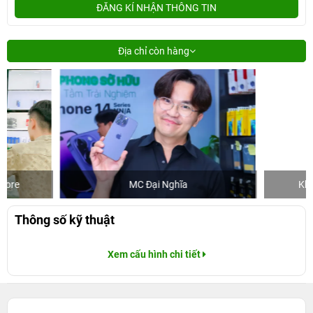
ĐĂNG KÍ NHẬN THÔNG TIN
Địa chỉ còn hàng
MC Đại Nghĩa
Khách mua hà
Thông số kỹ thuật
Xem cấu hình chi tiết