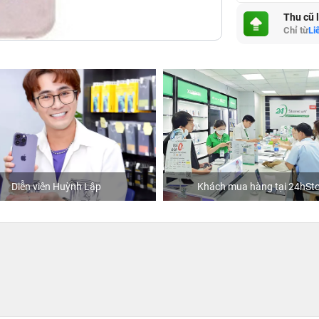
Thu cũ 
Chỉ từ
Li
Diễn viên Huỳnh Lập
Khách mua hàng tại 24hSto