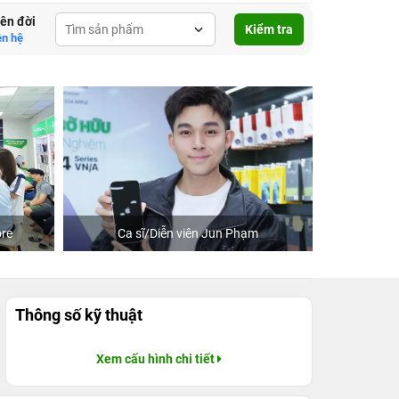
lên đời
Kiểm tra
ên hệ
re
Ca sĩ/Diễn viên Jun Phạm
Khách
Thông số kỹ thuật
Xem cấu hình chi tiết