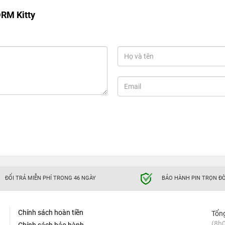
DRM Kitty
ĐỔI TRẢ MIỄN PHÍ TRONG 46 NGÀY
BẢO HÀNH PIN TRỌN ĐỜ
Chính sách hoàn tiền
Tổn
(8h0