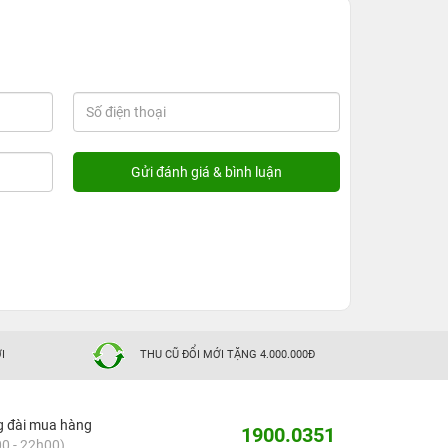
I
THU CŨ ĐỔI MỚI TẶNG 4.000.000Đ
g đài mua hàng
1900.0351
0 - 22h00)