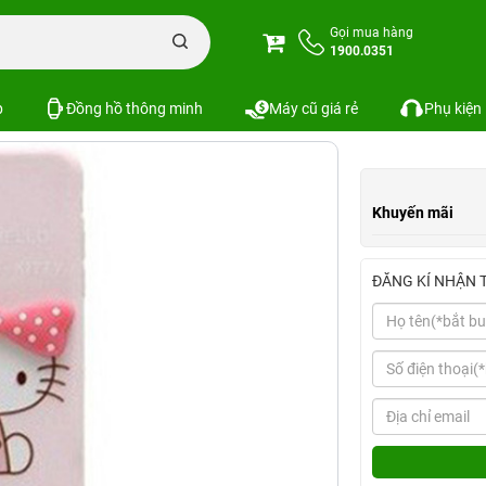
Ốp lưng iPhone 6 DRM Kitty
Gọi mua hàng
1900.0351
Xem cấu hình
So sánh
p
Đồng hồ thông minh
Máy cũ giá rẻ
Phụ kiện
Khuyến mãi
ĐĂNG KÍ NHẬN 