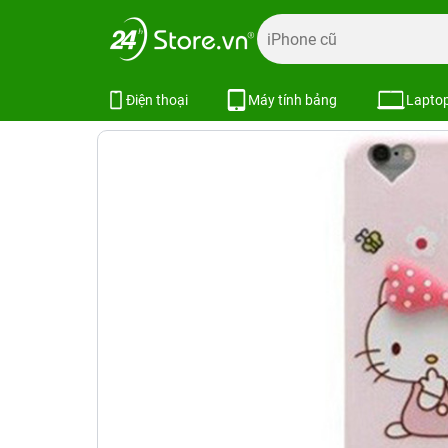
Trang chủ
Phụ kiện
Ốp lưng
Bao da ốp lưng iPhone
Ốp lưng iPhone 6 DRM Kitty
SKU:
Điện thoại
Máy tính bảng
Lapto