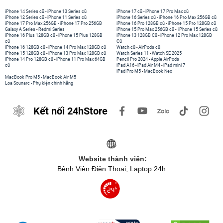
iPhone 14 Series cũ
-
iPhone 13 Series cũ
iPhone 17 cũ
-
iPhone 17 Pro Max cũ
iPhone 12 Series cũ
-
iPhone 11 Series cũ
iPhone 16 Series cũ
-
iPhone 16 Pro Max 256GB cũ
iPhone 17 Pro Max 256GB
-
iPhone 17 Pro 256GB
iPhone 16 Pro 128GB cũ
-
iPhone 15 Pro 128GB cũ
Galaxy A Series
-
Redmi Series
iPhone 15 Pro Max 256GB cũ
-
iPhone 15 Series cũ
iPhone 16 Plus 128GB cũ
-
iPhone 15 Plus 128GB
iPhone 13 128GB Cũ
-
iPhone 12 Pro Max 128GB
cũ
Cũ
iPhone 16 128GB cũ
-
iPhone 14 Pro Max 128GB cũ
Watch cũ
-
AirPods cũ
iPhone 15 128GB cũ
-
iPhone 13 Pro Max 128GB cũ
Watch Series 11
-
Watch SE 2025
iPhone 14 Pro 128GB cũ
-
iPhone 11 Pro Max 64GB
Pencil Pro 2024
-
Apple AirPods
cũ
iPad A16
-
iPad Air M4
-
iPad mini 7
iPad Pro M5
-
MacBook Neo
MacBook Pro M5
-
MacBook Air M5
Loa Sounarc
-
Phụ kiện chính hãng
Kết nối 24hStore
Website thành viên:
Bệnh Viện Điện Thoại, Laptop 24h