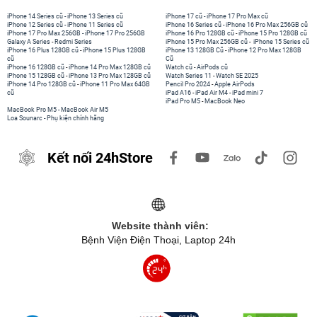
iPhone 14 Series cũ
-
iPhone 13 Series cũ
iPhone 17 cũ
-
iPhone 17 Pro Max cũ
iPhone 12 Series cũ
-
iPhone 11 Series cũ
iPhone 16 Series cũ
-
iPhone 16 Pro Max 256GB cũ
iPhone 17 Pro Max 256GB
-
iPhone 17 Pro 256GB
iPhone 16 Pro 128GB cũ
-
iPhone 15 Pro 128GB cũ
Galaxy A Series
-
Redmi Series
iPhone 15 Pro Max 256GB cũ
-
iPhone 15 Series cũ
iPhone 16 Plus 128GB cũ
-
iPhone 15 Plus 128GB
iPhone 13 128GB Cũ
-
iPhone 12 Pro Max 128GB
cũ
Cũ
iPhone 16 128GB cũ
-
iPhone 14 Pro Max 128GB cũ
Watch cũ
-
AirPods cũ
iPhone 15 128GB cũ
-
iPhone 13 Pro Max 128GB cũ
Watch Series 11
-
Watch SE 2025
iPhone 14 Pro 128GB cũ
-
iPhone 11 Pro Max 64GB
Pencil Pro 2024
-
Apple AirPods
cũ
iPad A16
-
iPad Air M4
-
iPad mini 7
iPad Pro M5
-
MacBook Neo
MacBook Pro M5
-
MacBook Air M5
Loa Sounarc
-
Phụ kiện chính hãng
Kết nối 24hStore
Website thành viên:
Bệnh Viện Điện Thoại, Laptop 24h