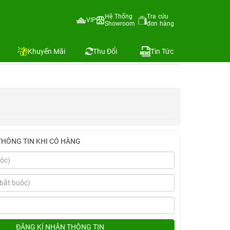
t hình
Hệ Thống
Tra cứu
VIP
Showroom
đơn hàng
hình
SKU:
Địa chỉ còn hàng
Khuyến Mãi
Thu Đổi
Tin Tức
THÔNG TIN KHI CÓ HÀNG
ĐĂNG KÍ NHẬN THÔNG TIN