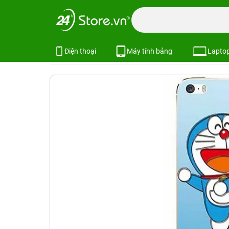
Trang chủ
Phụ kiện
Ốp lưng
Bao da ốp lưng iPhone
Ốp lưng iPhone 5S / Ốp lưng iPhone
Xem cấu hình
So sánh
Điện thoại
Máy tính bảng
Lapto