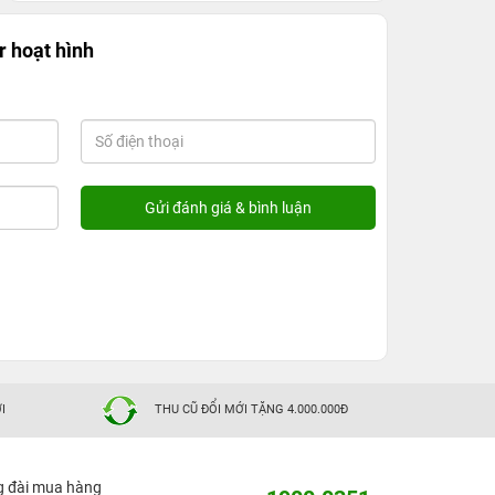
r hoạt hình
I
THU CŨ ĐỔI MỚI TẶNG 4.000.000Đ
g đài mua hàng