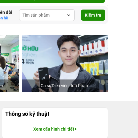
lên đời
Kiểm tra
ên hệ
re
Ca sĩ/Diễn viên Jun Phạm
Khách
Thông số kỹ thuật
Xem cấu hình chi tiết