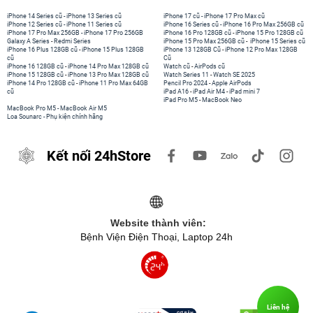
iPhone 14 Series cũ
-
iPhone 13 Series cũ
iPhone 17 cũ
-
iPhone 17 Pro Max cũ
iPhone 12 Series cũ
-
iPhone 11 Series cũ
iPhone 16 Series cũ
-
iPhone 16 Pro Max 256GB cũ
iPhone 17 Pro Max 256GB
-
iPhone 17 Pro 256GB
iPhone 16 Pro 128GB cũ
-
iPhone 15 Pro 128GB cũ
Galaxy A Series
-
Redmi Series
iPhone 15 Pro Max 256GB cũ
-
iPhone 15 Series cũ
iPhone 16 Plus 128GB cũ
-
iPhone 15 Plus 128GB
iPhone 13 128GB Cũ
-
iPhone 12 Pro Max 128GB
cũ
Cũ
iPhone 16 128GB cũ
-
iPhone 14 Pro Max 128GB cũ
Watch cũ
-
AirPods cũ
iPhone 15 128GB cũ
-
iPhone 13 Pro Max 128GB cũ
Watch Series 11
-
Watch SE 2025
iPhone 14 Pro 128GB cũ
-
iPhone 11 Pro Max 64GB
Pencil Pro 2024
-
Apple AirPods
cũ
iPad A16
-
iPad Air M4
-
iPad mini 7
iPad Pro M5
-
MacBook Neo
MacBook Pro M5
-
MacBook Air M5
Loa Sounarc
-
Phụ kiện chính hãng
Kết nối 24hStore
Website thành viên:
Bệnh Viện Điện Thoại, Laptop 24h
Liên hệ