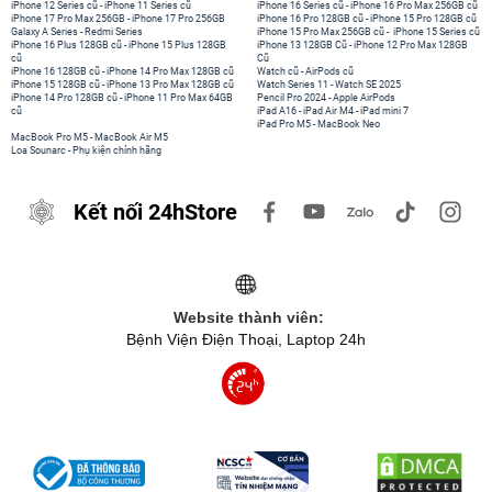
iPhone 12 Series cũ
-
iPhone 11 Series cũ
iPhone 16 Series cũ
-
iPhone 16 Pro Max 256GB cũ
iPhone 17 Pro Max 256GB
-
iPhone 17 Pro 256GB
iPhone 16 Pro 128GB cũ
-
iPhone 15 Pro 128GB cũ
Galaxy A Series
-
Redmi Series
iPhone 15 Pro Max 256GB cũ
-
iPhone 15 Series cũ
iPhone 16 Plus 128GB cũ
-
iPhone 15 Plus 128GB
iPhone 13 128GB Cũ
-
iPhone 12 Pro Max 128GB
cũ
Cũ
iPhone 16 128GB cũ
-
iPhone 14 Pro Max 128GB cũ
Watch cũ
-
AirPods cũ
iPhone 15 128GB cũ
-
iPhone 13 Pro Max 128GB cũ
Watch Series 11
-
Watch SE 2025
iPhone 14 Pro 128GB cũ
-
iPhone 11 Pro Max 64GB
Pencil Pro 2024
-
Apple AirPods
cũ
iPad A16
-
iPad Air M4
-
iPad mini 7
iPad Pro M5
-
MacBook Neo
MacBook Pro M5
-
MacBook Air M5
Loa Sounarc
-
Phụ kiện chính hãng
Kết nối 24hStore
Website thành viên:
Bệnh Viện Điện Thoại, Laptop 24h