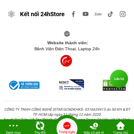
Kết nối 24hStore
Website thành viên:
Bệnh Viện Điện Thoại, Laptop 24h
Liên hệ
CÔNG TY TNHH CÔNG NGHỆ ISTAR GCNDKHKD: 0316635415 do Sở KH & ĐT
TP. HCM cấp ngày 11 tháng 12 năm 2020.
Người Đại Diện: Hồ Tác Thành. Địa chỉ: 389 Quang Trung, Gò Vấp, Hồ Chí Minh.
Trong ngày
Danh mục
Thu-đổi
Máy cũ giá rẻ
Trang chủ