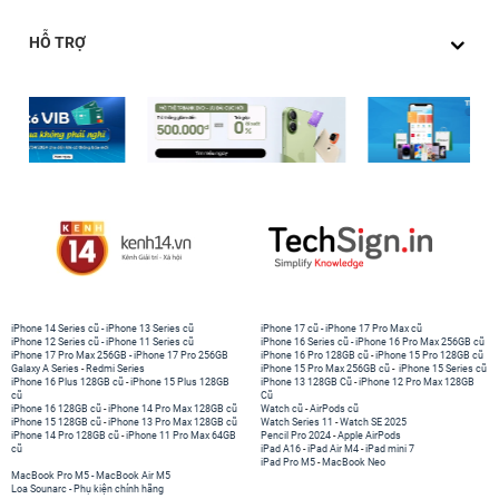
HỖ TRỢ
iPhone 14 Series cũ
-
iPhone 13 Series cũ
iPhone 17 cũ
-
iPhone 17 Pro Max cũ
iPhone 12 Series cũ
-
iPhone 11 Series cũ
iPhone 16 Series cũ
-
iPhone 16 Pro Max 256GB cũ
iPhone 17 Pro Max 256GB
-
iPhone 17 Pro 256GB
iPhone 16 Pro 128GB cũ
-
iPhone 15 Pro 128GB cũ
Galaxy A Series
-
Redmi Series
iPhone 15 Pro Max 256GB cũ
-
iPhone 15 Series cũ
iPhone 16 Plus 128GB cũ
-
iPhone 15 Plus 128GB
iPhone 13 128GB Cũ
-
iPhone 12 Pro Max 128GB
cũ
Cũ
iPhone 16 128GB cũ
-
iPhone 14 Pro Max 128GB cũ
Watch cũ
-
AirPods cũ
iPhone 15 128GB cũ
-
iPhone 13 Pro Max 128GB cũ
Watch Series 11
-
Watch SE 2025
iPhone 14 Pro 128GB cũ
-
iPhone 11 Pro Max 64GB
Pencil Pro 2024
-
Apple AirPods
cũ
iPad A16
-
iPad Air M4
-
iPad mini 7
iPad Pro M5
-
MacBook Neo
MacBook Pro M5
-
MacBook Air M5
Loa Sounarc
-
Phụ kiện chính hãng