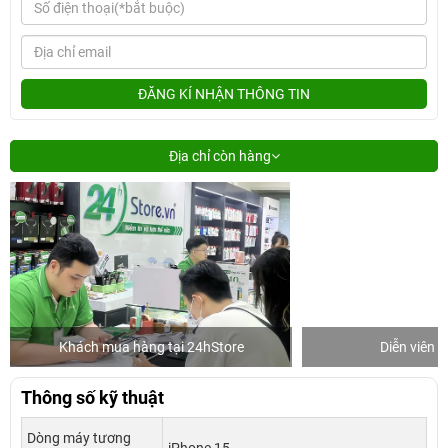
ĐĂNG KÍ NHẬN THÔNG TIN
Địa chỉ còn hàng
Khách mua hàng tại 24hStore
Diễn viên 
Thông số kỹ thuật
Dòng máy tương