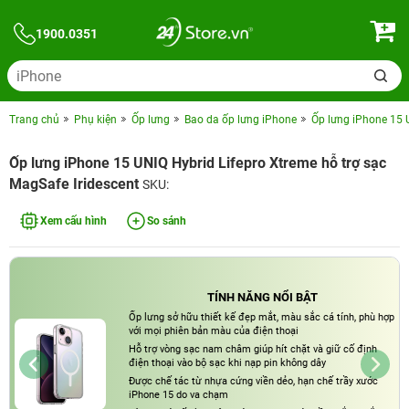
1900.0351
Trang chủ
Phụ kiện
Ốp lưng
Bao da ốp lưng iPhone
Ốp lưng iPhone 15 U
Ốp lưng iPhone 15 UNIQ Hybrid Lifepro Xtreme hỗ trợ sạc
MagSafe Iridescent
SKU:
Xem cấu hình
So sánh
TÍNH NĂNG NỔI BẬT
Ốp lưng sở hữu thiết kế đẹp mắt, màu sắc cá tính, phù hợp
với mọi phiên bản màu của điện thoại
Hỗ trợ vòng sạc nam châm giúp hít chặt và giữ cố định
điện thoại vào bộ sạc khi nạp pin không dây
Được chế tác từ nhựa cứng viền dẻo, hạn chế trầy xước
iPhone 15 do va chạm