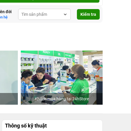
lên đời
Kiểm tra
ên hệ
Khách mua hàng tại 24hStore
D
Thông số kỹ thuật