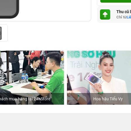
Thu cũ 
Chỉ từ
Li
hách mua hàng tại 24hStore
Hoa hậu Tiểu Vy