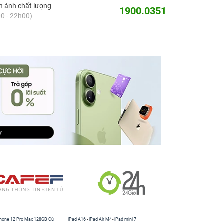
 ánh chất lượng
1900.0351
0 - 22h00)
hone 12 Pro Max 128GB Cũ
iPad A16
-
iPad Air M4
-
iPad mini 7