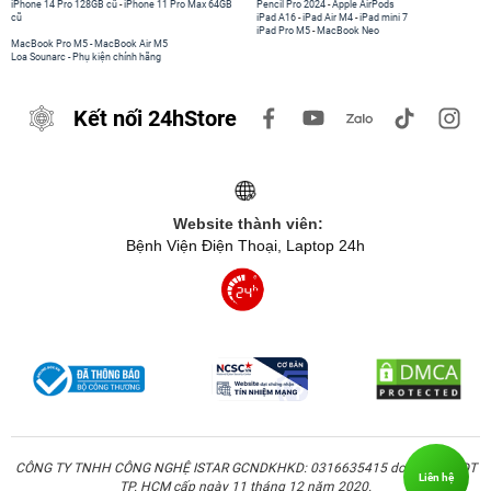
iPhone 14 Pro 128GB cũ
-
iPhone 11 Pro Max 64GB
Pencil Pro 2024
-
Apple AirPods
cũ
iPad A16
-
iPad Air M4
-
iPad mini 7
iPad Pro M5
-
MacBook Neo
MacBook Pro M5
-
MacBook Air M5
Loa Sounarc
-
Phụ kiện chính hãng
Kết nối 24hStore
Website thành viên:
Bệnh Viện Điện Thoại, Laptop 24h
CÔNG TY TNHH CÔNG NGHỆ ISTAR GCNDKHKD: 0316635415 do Sở KH & ĐT
Liên hệ
TP. HCM cấp ngày 11 tháng 12 năm 2020.