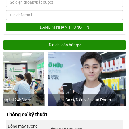
ĐĂNG KÍ NHẬN THÔNG TIN
Địa chỉ còn hàng
Ca sĩ/Diễn viên Jun Phạm
Khách mua
Thông số kỹ thuật
Dòng máy tương