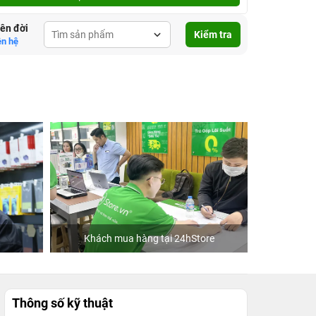
lên đời
Kiểm tra
ên hệ
Khách mua hàng tại 24hStore
C
Thông số kỹ thuật