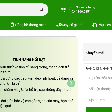
Ốp lưng iPhone 15 Pro Max UNIQ Hybrid Lifepro Xtreme hỗ trợ sạc Magsafe
Gọi mua hàng
1900.0351
brid Lifepro Xtreme hỗ trợ sạc Magsafe
SKU:
p
Đồng hồ thông minh
Máy cũ giá rẻ
Phụ kiện
Khuyến mãi
TÍNH NĂNG NỔI BẬT
hữu thiết kế tinh tế, sang trọng, mang đến trải
ĐĂNG KÍ NHẬN 
n thực
hựa cứng cao cấp, viền dẻo linh hoạt, dễ dàng vệ
chùi khi bị bẩn
am châm MagSafe, hỗ trợ sạc không dây nhanh
o dai giúp bảo vệ các góc cạnh của máy, hạn chế
hiệu quả