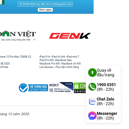
hone 12 Pro Max 128GB Cũ
iPad A16
-
iPad Air M4
-
iPad mini 7
iPad Pro M5
-
MacBook Neo
 SE 2025
MacBook Pro M5
-
MacBook Air M5
AirPods
Loa Sounarc
-
Phụ kiện chính hãng
Quay về
đầu trang
1900 0351
(8h - 22h)
Chat Zalo
(8h - 22h)
Messenger
háng 12 năm 2020.
(8h - 22h)