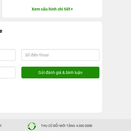
Xem cấu hình chi tiết
e
I
THU CŨ ĐỔI MỚI TẶNG 4.000.000Đ