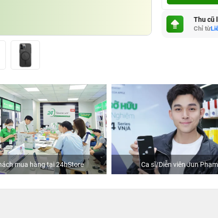
Thu cũ 
Chỉ từ
Li
hách mua hàng tại 24hStore
Ca sĩ/Diễn viên Jun Phạm