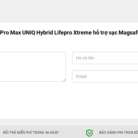
 Pro Max UNIQ Hybrid Lifepro Xtreme hỗ trợ sạc Magsaf
ĐỔI TRẢ MIỄN PHÍ TRONG 46 NGÀY
BẢO HÀNH PIN TRỌN ĐỜ