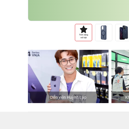
hStore
Diễn viên Huỳnh Lập
K