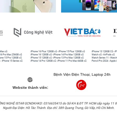
 Max cũ
iPhone 16 Plus 128GB cũ
-
iPhone 15 Plus 128GB cũ
iPhone 13 128GB Cũ
-
iP
16 Pro Max 256GB cũ
iPhone 16 128GB cũ
-
iPhone 14 Pro Max 128GB cũ
Watch cũ
-
AirPods cũ
one 15 Pro 128GB cũ
iPhone 15 128GB cũ
-
iPhone 13 Pro Max 128GB cũ
Watch Series 11
-
Watch
-
iPhone 15 Series cũ
iPhone 14 Pro 128GB cũ
-
iPhone 11 Pro Max 64GB cũ
Pencil Pro 2024
-
Apple 
Bệnh Viện Điện Thoại, Laptop 24h
Website thành viên:
G NGHỆ ISTAR GCNDKHKD: 0316635415 do Sở KH & ĐT TP. HCM cấp ngày 11 t
Người Đại Diện: Hồ Tác Thành. Địa chỉ: 389 Quang Trung, Gò Vấp, Hồ Chí Minh.