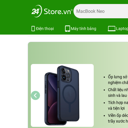
Trang chủ
Phụ kiện
Ốp lưng
Bao da ốp lưng iPhone
Ốp lưng iPhone 15 Pro Max UNIQ Hy
Xem cấu hình
So sánh
Điện thoại
Máy tính bảng
Lapto
Ốp lưng sở 
nghiệm châ
Chất liệu n
sinh và lau 
Tích hợp n
và tiện lợi
Viền ốp dẻ
trầy xước 