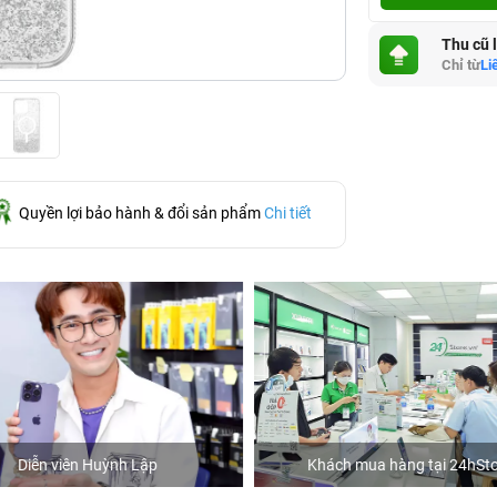
Thu cũ 
Chỉ từ
Li
Quyền lợi bảo hành & đổi sản phẩm
Chi tiết
Diễn viên Huỳnh Lập
Khách mua hàng tại 24hSto