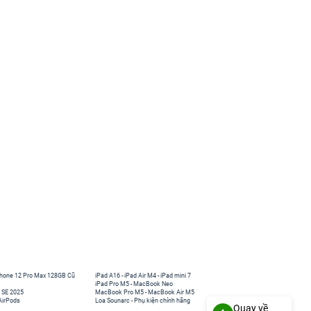
hone 12 Pro Max 128GB Cũ
iPad A16
-
iPad Air M4
-
iPad mini 7
iPad Pro M5
-
MacBook Neo
 SE 2025
MacBook Pro M5
-
MacBook Air M5
AirPods
Loa Sounarc
-
Phụ kiện chính hãng
Quay về