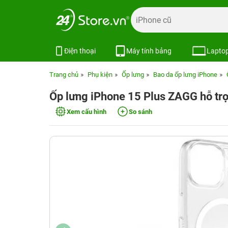
Điện thoại
Máy tính bảng
Lapto
Trang chủ
Phụ kiện
Ốp lưng
Bao da ốp lưng iPhone
Ốp lưng iPhone 15 Plus ZAGG hỗ t
Xem cấu hình
So sánh