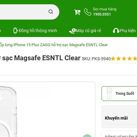
Gọi mua hàng
1900.0351
p
Đồng hồ thông minh
Máy cũ giá rẻ
Phụ kiện
Ốp lưng iPhone 15 Plus ZAGG hỗ trợ sạc Magsafe ESNTL Clear
rợ sạc Magsafe ESNTL Clear
SKU: PKS-5940
Trong Suốt
Khuyến mãi