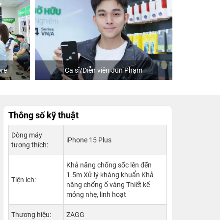
re
Ca sĩ/Diễn viên Jun Phạm
Khách
Thông số kỹ thuật
Dòng máy
iPhone 15 Plus
tương thích:
Khả năng chống sốc lên đến
1.5m Xử lý kháng khuẩn Khả
Tiện ích:
năng chống ố vàng Thiết kế
mỏng nhẹ, linh hoạt
Thương hiệu:
ZAGG