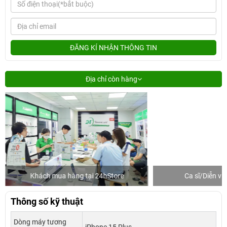
ĐĂNG KÍ NHẬN THÔNG TIN
Địa chỉ còn hàng
Khách mua hàng tại 24hStore
Ca sĩ/Diễn v
Thông số kỹ thuật
Dòng máy tương