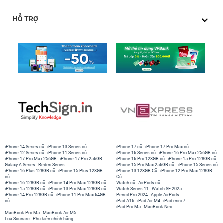
HỖ TRỢ
iPhone 14 Series cũ
-
iPhone 13 Series cũ
iPhone 17 cũ
-
iPhone 17 Pro Max cũ
iPhone 12 Series cũ
-
iPhone 11 Series cũ
iPhone 16 Series cũ
-
iPhone 16 Pro Max 256GB cũ
iPhone 17 Pro Max 256GB
-
iPhone 17 Pro 256GB
iPhone 16 Pro 128GB cũ
-
iPhone 15 Pro 128GB cũ
Galaxy A Series
-
Redmi Series
iPhone 15 Pro Max 256GB cũ
-
iPhone 15 Series cũ
iPhone 16 Plus 128GB cũ
-
iPhone 15 Plus 128GB
iPhone 13 128GB Cũ
-
iPhone 12 Pro Max 128GB
cũ
Cũ
iPhone 16 128GB cũ
-
iPhone 14 Pro Max 128GB cũ
Watch cũ
-
AirPods cũ
iPhone 15 128GB cũ
-
iPhone 13 Pro Max 128GB cũ
Watch Series 11
-
Watch SE 2025
iPhone 14 Pro 128GB cũ
-
iPhone 11 Pro Max 64GB
Pencil Pro 2024
-
Apple AirPods
cũ
iPad A16
-
iPad Air M4
-
iPad mini 7
iPad Pro M5
-
MacBook Neo
MacBook Pro M5
-
MacBook Air M5
Loa Sounarc
-
Phụ kiện chính hãng