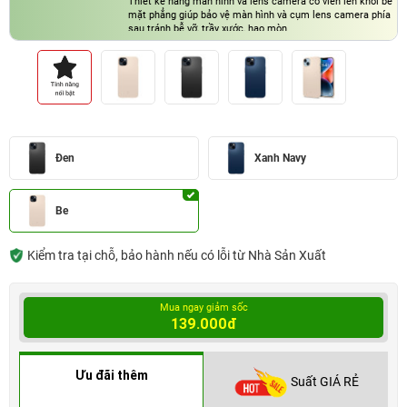
Thiết kế nâng màn hình và lens camera có viền lên khỏi bề
mặt phẳng giúp bảo vệ màn hình và cụm lens camera phía
sau tránh bễ vỡ, trầy xước, hao mòn
Thiết kế siêu mỏng dễ dàng sạc không dây
Đen
Xanh Navy
Be
Kiểm tra tại chỗ, bảo hành nếu có lỗi từ Nhà Sản Xuất
Mua ngay giảm sốc
139.000đ
Ưu đãi thêm
Suất GIÁ RẺ