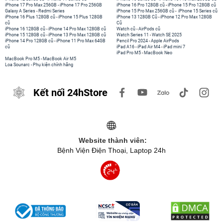
iPhone 17 Pro Max 256GB
-
iPhone 17 Pro 256GB
iPhone 16 Pro 128GB cũ
-
iPhone 15 Pro 128GB cũ
Galaxy A Series
-
Redmi Series
iPhone 15 Pro Max 256GB cũ
-
iPhone 15 Series cũ
iPhone 16 Plus 128GB cũ
-
iPhone 15 Plus 128GB
iPhone 13 128GB Cũ
-
iPhone 12 Pro Max 128GB
cũ
Cũ
iPhone 16 128GB cũ
-
iPhone 14 Pro Max 128GB cũ
Watch cũ
-
AirPods cũ
iPhone 15 128GB cũ
-
iPhone 13 Pro Max 128GB cũ
Watch Series 11
-
Watch SE 2025
iPhone 14 Pro 128GB cũ
-
iPhone 11 Pro Max 64GB
Pencil Pro 2024
-
Apple AirPods
cũ
iPad A16
-
iPad Air M4
-
iPad mini 7
iPad Pro M5
-
MacBook Neo
MacBook Pro M5
-
MacBook Air M5
Loa Sounarc
-
Phụ kiện chính hãng
Kết nối 24hStore
Website thành viên:
Bệnh Viện Điện Thoại, Laptop 24h