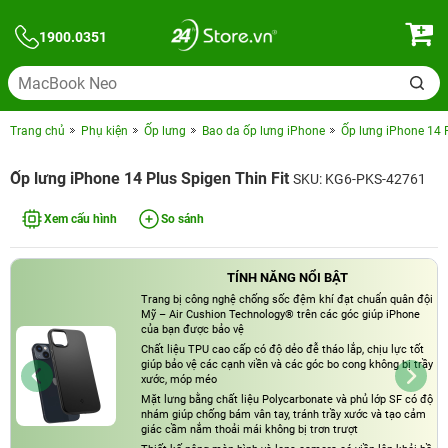
1900.0351
Trang chủ
Phụ kiện
Ốp lưng
Bao da ốp lưng iPhone
Ốp lưng iPhone 14 P
Ốp lưng iPhone 14 Plus Spigen Thin Fit
SKU: KG6-PKS-42761
Xem cấu hình
So sánh
TÍNH NĂNG NỔI BẬT
Trang bị công nghệ chống sốc đệm khí đạt chuẩn quân đội
Mỹ – Air Cushion Technology® trên các góc giúp iPhone
của bạn được bảo vệ
Chất liệu TPU cao cấp có độ dẻo đễ tháo lắp, chịu lực tốt
giúp bảo vệ các cạnh viền và các góc bo cong không bị trầy
xước, móp méo
Mặt lưng bằng chất liệu Polycarbonate và phủ lớp SF có độ
nhám giúp chống bám vân tay, tránh trầy xước và tạo cảm
giác cầm nắm thoải mái không bị trơn trượt