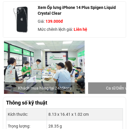
Xem Ốp lưng iPhone 14 Plus Spigen Liquid
Crystal Clear
Giá:
139.000đ
Mức chênh lệch giá:
Liên hệ
Khách mua hàng tại 24hStore
Ca sĩ/Diễn v
Thông số kỹ thuật
Kích thước:
8.13 x 16.41 x 1.02 cm
Trọng lượng:
28.35 g