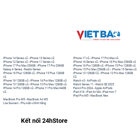
iPhone 14 Series cũ
-
iPhone 13 Series cũ
iPhone 17 cũ
-
iPhone 17 Pro Max cũ
iPhone 12 Series cũ
-
iPhone 11 Series cũ
iPhone 16 Series cũ
-
iPhone 16 Pro Max 256GB cũ
iPhone 17 Pro Max 256GB
-
iPhone 17 Pro 256GB
iPhone 16 Pro 128GB cũ
-
iPhone 15 Pro 128GB cũ
Galaxy A Series
-
Redmi Series
iPhone 15 Pro Max 256GB cũ
-
iPhone 15 Series cũ
iPhone 16 Plus 128GB cũ
-
iPhone 15 Plus 128GB
iPhone 13 128GB Cũ
-
iPhone 12 Pro Max 128GB
cũ
Cũ
iPhone 16 128GB cũ
-
iPhone 14 Pro Max 128GB cũ
Watch cũ
-
AirPods cũ
iPhone 15 128GB cũ
-
iPhone 13 Pro Max 128GB cũ
Watch Series 11
-
Watch SE 2025
iPhone 14 Pro 128GB cũ
-
iPhone 11 Pro Max 64GB
Pencil Pro 2024
-
Apple AirPods
cũ
iPad A16
-
iPad Air M4
-
iPad mini 7
iPad Pro M5
-
MacBook Neo
MacBook Pro M5
-
MacBook Air M5
Loa Sounarc
-
Phụ kiện chính hãng
Kết nối 24hStore