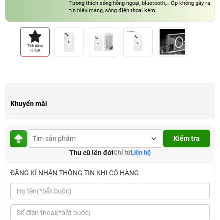
Tương thích sóng hồng ngoại, bluetooth,… Ốp không gây ra
tín hiệu mạng, sóng điện thoại kém
Mặt lưng thiết kế “Optical texture” giúp giảm nhiệt mặt
lưng trong quá trình sạc và sử dụng, giúp chống ố lâu bền
hơn
Khuyến mãi
Kiểm tra
Thu cũ lên đời
Chỉ từ
Liên hệ
ĐĂNG KÍ NHẬN THÔNG TIN KHI CÓ HÀNG