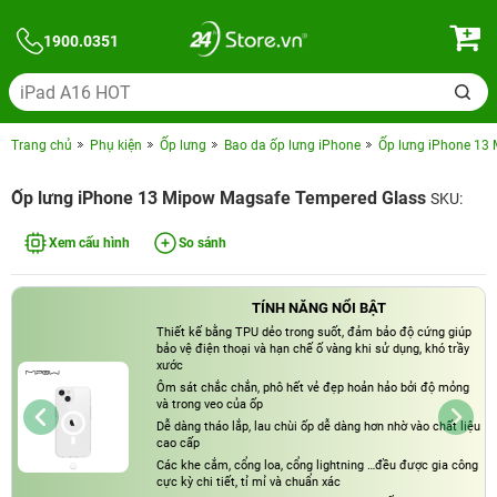
1900.0351
Trang chủ
Phụ kiện
Ốp lưng
Bao da ốp lưng iPhone
Ốp lưng iPhone 13
Ốp lưng iPhone 13 Mipow Magsafe Tempered Glass
SKU:
Xem cấu hình
So sánh
TÍNH NĂNG NỔI BẬT
Thiết kế bằng TPU dẻo trong suốt, đảm bảo độ cứng giúp
bảo vệ điện thoại và hạn chế ố vàng khi sử dụng, khó trầy
xước
Ôm sát chắc chắn, phô hết vẻ đẹp hoản hảo bởi độ mỏng
và trong veo của ốp
Dễ dàng tháo lắp, lau chùi ốp dễ dàng hơn nhờ vào chất liệu
cao cấp
Các khe cắm, cổng loa, cổng lightning …đều được gia công
cực kỳ chi tiết, tỉ mỉ và chuẩn xác