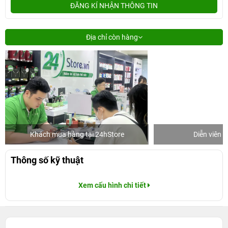
ĐĂNG KÍ NHẬN THÔNG TIN
Địa chỉ còn hàng
Khách mua hàng tại 24hStore
Diễn viên 
Thông số kỹ thuật
Xem cấu hình chi tiết