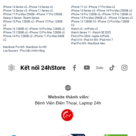
iPhone 14 Series cũ
-
iPhone 13 Series cũ
iPhone 17 cũ
-
iPhone 17 Pro Max cũ
iPhone 12 Series cũ
-
iPhone 11 Series cũ
iPhone 16 Series cũ
-
iPhone 16 Pro Max 256GB cũ
iPhone 17 Pro Max 256GB
-
iPhone 17 Pro 256GB
iPhone 16 Pro 128GB cũ
-
iPhone 15 Pro 128GB cũ
Galaxy A Series
-
Redmi Series
iPhone 15 Pro Max 256GB cũ
-
iPhone 15 Series cũ
iPhone 16 Plus 128GB cũ
-
iPhone 15 Plus 128GB
iPhone 13 128GB Cũ
-
iPhone 12 Pro Max 128GB
cũ
Cũ
iPhone 16 128GB cũ
-
iPhone 14 Pro Max 128GB cũ
Watch cũ
-
AirPods cũ
iPhone 15 128GB cũ
-
iPhone 13 Pro Max 128GB cũ
Watch Series 11
-
Watch SE 2025
iPhone 14 Pro 128GB cũ
-
iPhone 11 Pro Max 64GB
Pencil Pro 2024
-
Apple AirPods
cũ
iPad A16
-
iPad Air M4
-
iPad mini 7
iPad Pro M5
-
MacBook Neo
MacBook Pro M5
-
MacBook Air M5
Loa Sounarc
-
Phụ kiện chính hãng
Kết nối 24hStore
Website thành viên:
Bệnh Viện Điện Thoại, Laptop 24h