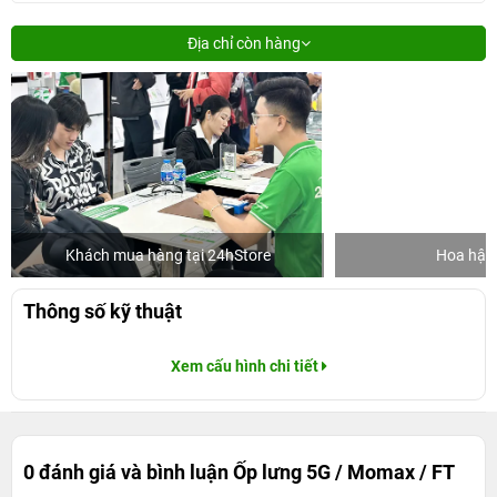
Địa chỉ còn hàng
Khách mua hàng tại 24hStore
Hoa hậu 
Thông số kỹ thuật
Xem cấu hình chi tiết
0 đánh giá và bình luận
Ốp lưng 5G / Momax / FT