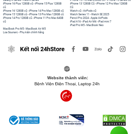
Galaxy A Series
-
Redmi Series
iPhone 15 Pro Max 256GB cũ
-
iPhone 15 Series cũ
iPhone 16 Plus 128GB cũ
-
iPhone 15 Plus 128GB
iPhone 13 128GB Cũ
-
iPhone 12 Pro Max 128GB
cũ
Cũ
iPhone 16 128GB cũ
-
iPhone 14 Pro Max 128GB cũ
Watch cũ
-
AirPods cũ
iPhone 15 128GB cũ
-
iPhone 13 Pro Max 128GB cũ
Watch Series 11
-
Watch SE 2025
iPhone 14 Pro 128GB cũ
-
iPhone 11 Pro Max 64GB
Pencil Pro 2024
-
Apple AirPods
cũ
iPad A16
-
iPad Air M4
-
iPad mini 7
iPad Pro M5
-
MacBook Neo
MacBook Pro M5
-
MacBook Air M5
Loa Sounarc
-
Phụ kiện chính hãng
Kết nối 24hStore
Website thành viên:
Bệnh Viện Điện Thoại, Laptop 24h