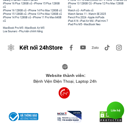
Galaxy A Series
-
Redmi Series
iPhone 15 Pro Max 256GB cũ
-
iPhone 15 Series cũ
iPhone 16 Plus 128GB cũ
-
iPhone 15 Plus 128GB
iPhone 13 128GB Cũ
-
iPhone 12 Pro Max 128GB
cũ
Cũ
iPhone 16 128GB cũ
-
iPhone 14 Pro Max 128GB cũ
Watch cũ
-
AirPods cũ
iPhone 15 128GB cũ
-
iPhone 13 Pro Max 128GB cũ
Watch Series 11
-
Watch SE 2025
iPhone 14 Pro 128GB cũ
-
iPhone 11 Pro Max 64GB
Pencil Pro 2024
-
Apple AirPods
cũ
iPad A16
-
iPad Air M4
-
iPad mini 7
iPad Pro M5
-
MacBook Neo
MacBook Pro M5
-
MacBook Air M5
Loa Sounarc
-
Phụ kiện chính hãng
Kết nối 24hStore
Website thành viên:
Bệnh Viện Điện Thoại, Laptop 24h
Liên hệ