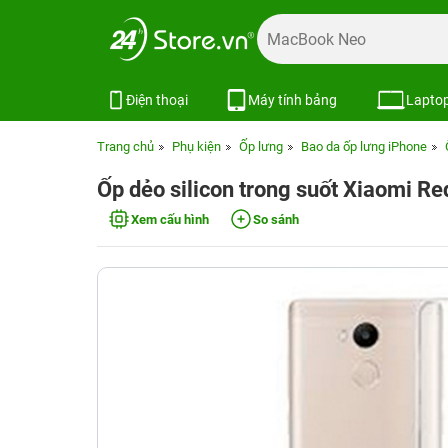
Điện thoại
Máy tính bảng
Lapto
Trang chủ
Phụ kiện
Ốp lưng
Bao da ốp lưng iPhone
Ốp dẻo silicon trong suốt Xiaomi R
Xem cấu hình
So sánh