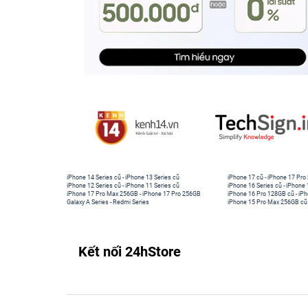
iPhone 14 Series cũ
-
iPhone 13 Series cũ
iPhone 17 cũ
-
iPhone 17 Pro
iPhone 12 Series cũ
-
iPhone 11 Series cũ
iPhone 16 Series cũ
-
iPhone 
iPhone 17 Pro Max 256GB
-
iPhone 17 Pro 256GB
iPhone 16 Pro 128GB cũ
-
iPh
Galaxy A Series
-
Redmi Series
iPhone 15 Pro Max 256GB cũ
Kết nối 24hStore