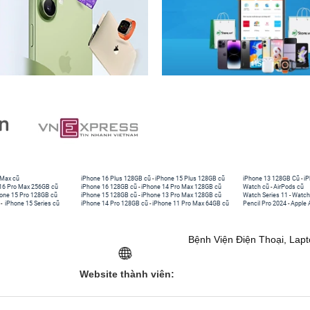
 Max cũ
iPhone 16 Plus 128GB cũ
-
iPhone 15 Plus 128GB cũ
iPhone 13 128GB Cũ
-
iP
16 Pro Max 256GB cũ
iPhone 16 128GB cũ
-
iPhone 14 Pro Max 128GB cũ
Watch cũ
-
AirPods cũ
one 15 Pro 128GB cũ
iPhone 15 128GB cũ
-
iPhone 13 Pro Max 128GB cũ
Watch Series 11
-
Watch
-
iPhone 15 Series cũ
iPhone 14 Pro 128GB cũ
-
iPhone 11 Pro Max 64GB cũ
Pencil Pro 2024
-
Apple 
Bệnh Viện Điện Thoại, Lap
Website thành viên: