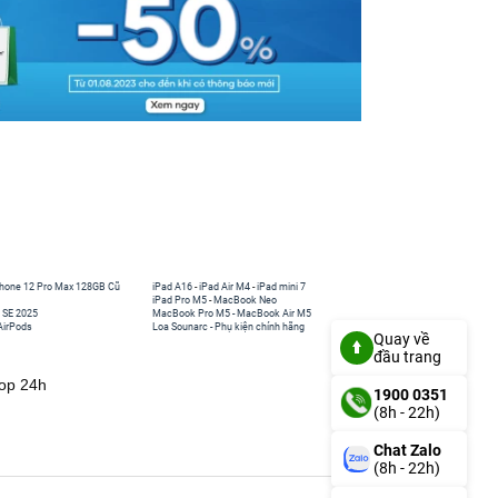
hone 12 Pro Max 128GB Cũ
iPad A16
-
iPad Air M4
-
iPad mini 7
iPad Pro M5
-
MacBook Neo
 SE 2025
MacBook Pro M5
-
MacBook Air M5
AirPods
Loa Sounarc
-
Phụ kiện chính hãng
Quay về
đầu trang
top 24h
1900 0351
(8h - 22h)
Chat Zalo
(8h - 22h)