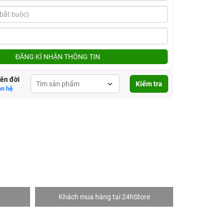
ĐĂNG KÍ NHẬN THÔNG TIN
lên đời
Kiểm tra
ên hệ
Khách mua hàng tại 24hStore
C