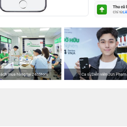
Thu cũ 
Chỉ từ
Li
Ca sĩ/Diễn viên Jun Phạm
Khách mua hàng tại 24hS