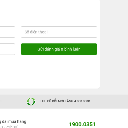
I
THU CŨ ĐỔI MỚI TẶNG 4.000.000Đ
g đài mua hàng
1900.0351
0 - 22h00)