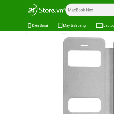
Trang chủ
Phụ kiện
Ốp lưng
Bao da ốp lưng iPhone
Nillkin New Leather Case iPhone 5
Điện thoại
Máy tính bảng
Lapto