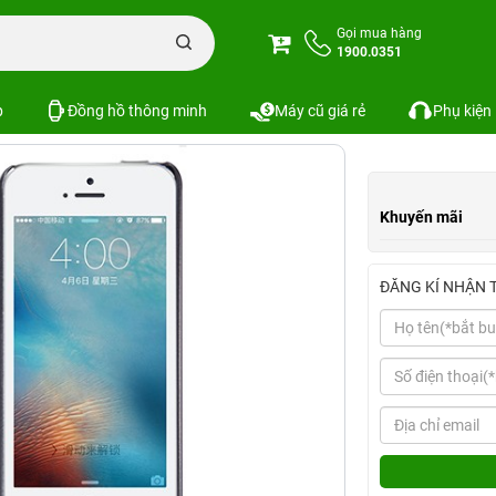
Nillkin New Leather Case iPhone 5C
Gọi mua hàng
1900.0351
C
Xem cấu hình
So sánh
SKU:
p
Đồng hồ thông minh
Máy cũ giá rẻ
Phụ kiện
Khuyến mãi
ĐĂNG KÍ NHẬN 