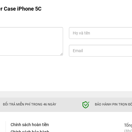
er Case iPhone 5C
ĐỔI TRẢ MIỄN PHÍ TRONG 46 NGÀY
BẢO HÀNH PIN TRỌN ĐỜ
Chính sách hoàn tiền
Tổn
(8h0