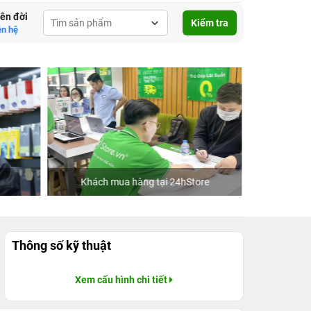
lên đời
Kiểm tra
ên hệ
tore
Ca sĩ Văn Mai Hương
Khá
Thông số kỹ thuật
Xem cấu hình chi tiết