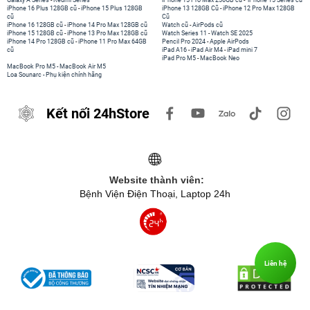
Galaxy A Series
-
Redmi Series
iPhone 15 Pro Max 256GB cũ
-
iPhone 15 Series cũ
iPhone 16 Plus 128GB cũ
-
iPhone 15 Plus 128GB
iPhone 13 128GB Cũ
-
iPhone 12 Pro Max 128GB
cũ
Cũ
iPhone 16 128GB cũ
-
iPhone 14 Pro Max 128GB cũ
Watch cũ
-
AirPods cũ
iPhone 15 128GB cũ
-
iPhone 13 Pro Max 128GB cũ
Watch Series 11
-
Watch SE 2025
iPhone 14 Pro 128GB cũ
-
iPhone 11 Pro Max 64GB
Pencil Pro 2024
-
Apple AirPods
cũ
iPad A16
-
iPad Air M4
-
iPad mini 7
iPad Pro M5
-
MacBook Neo
MacBook Pro M5
-
MacBook Air M5
Loa Sounarc
-
Phụ kiện chính hãng
Kết nối 24hStore
Website thành viên:
Bệnh Viện Điện Thoại, Laptop 24h
Liên hệ