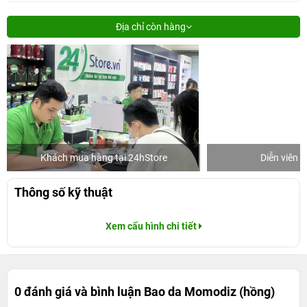
Địa chỉ còn hàng
Khách mua hàng tại 24hStore
Diễn viên 
Thông số kỹ thuật
Xem cấu hình chi tiết
0 đánh giá và bình luận
Bao da Momodiz (hồng)