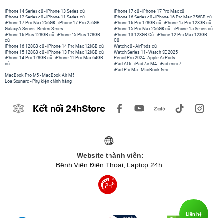
iPhone 14 Series cũ
-
iPhone 13 Series cũ
iPhone 17 cũ
-
iPhone 17 Pro Max cũ
iPhone 12 Series cũ
-
iPhone 11 Series cũ
iPhone 16 Series cũ
-
iPhone 16 Pro Max 256GB cũ
iPhone 17 Pro Max 256GB
-
iPhone 17 Pro 256GB
iPhone 16 Pro 128GB cũ
-
iPhone 15 Pro 128GB cũ
Galaxy A Series
-
Redmi Series
iPhone 15 Pro Max 256GB cũ
-
iPhone 15 Series cũ
iPhone 16 Plus 128GB cũ
-
iPhone 15 Plus 128GB
iPhone 13 128GB Cũ
-
iPhone 12 Pro Max 128GB
cũ
Cũ
iPhone 16 128GB cũ
-
iPhone 14 Pro Max 128GB cũ
Watch cũ
-
AirPods cũ
iPhone 15 128GB cũ
-
iPhone 13 Pro Max 128GB cũ
Watch Series 11
-
Watch SE 2025
iPhone 14 Pro 128GB cũ
-
iPhone 11 Pro Max 64GB
Pencil Pro 2024
-
Apple AirPods
cũ
iPad A16
-
iPad Air M4
-
iPad mini 7
iPad Pro M5
-
MacBook Neo
MacBook Pro M5
-
MacBook Air M5
Loa Sounarc
-
Phụ kiện chính hãng
Kết nối 24hStore
Website thành viên:
Bệnh Viện Điện Thoại, Laptop 24h
Liên hệ