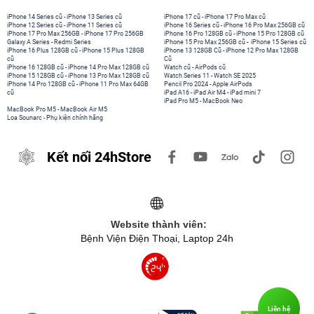
iPhone 14 Series cũ
-
iPhone 13 Series cũ
iPhone 17 cũ
-
iPhone 17 Pro Max cũ
iPhone 12 Series cũ
-
iPhone 11 Series cũ
iPhone 16 Series cũ
-
iPhone 16 Pro Max 256GB cũ
iPhone 17 Pro Max 256GB
-
iPhone 17 Pro 256GB
iPhone 16 Pro 128GB cũ
-
iPhone 15 Pro 128GB cũ
Galaxy A Series
-
Redmi Series
iPhone 15 Pro Max 256GB cũ
-
iPhone 15 Series cũ
iPhone 16 Plus 128GB cũ
-
iPhone 15 Plus 128GB
iPhone 13 128GB Cũ
-
iPhone 12 Pro Max 128GB
cũ
Cũ
iPhone 16 128GB cũ
-
iPhone 14 Pro Max 128GB cũ
Watch cũ
-
AirPods cũ
iPhone 15 128GB cũ
-
iPhone 13 Pro Max 128GB cũ
Watch Series 11
-
Watch SE 2025
iPhone 14 Pro 128GB cũ
-
iPhone 11 Pro Max 64GB
Pencil Pro 2024
-
Apple AirPods
cũ
iPad A16
-
iPad Air M4
-
iPad mini 7
iPad Pro M5
-
MacBook Neo
MacBook Pro M5
-
MacBook Air M5
Loa Sounarc
-
Phụ kiện chính hãng
Kết nối 24hStore
Website thành viên:
Bệnh Viện Điện Thoại, Laptop 24h
Liên hệ