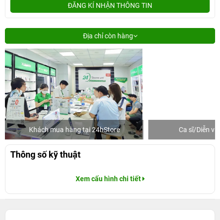
ĐĂNG KÍ NHẬN THÔNG TIN
Địa chỉ còn hàng
Khách mua hàng tại 24hStore
Ca sĩ/Diễn v
Thông số kỹ thuật
Xem cấu hình chi tiết