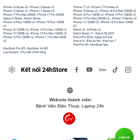
iPhone 14 Series cũ
-
iPhone 13 Series cũ
iPhone 17 cũ
-
iPhone 17 Pro Max cũ
iPhone 12 Series cũ
-
iPhone 11 Series cũ
iPhone 16 Series cũ
-
iPhone 16 Pro Max 256GB cũ
iPhone 17 Pro Max 256GB
-
iPhone 17 Pro 256GB
iPhone 16 Pro 128GB cũ
-
iPhone 15 Pro 128GB cũ
Galaxy A Series
-
Redmi Series
iPhone 15 Pro Max 256GB cũ
-
iPhone 15 Series cũ
iPhone 16 Plus 128GB cũ
-
iPhone 15 Plus 128GB
iPhone 13 128GB Cũ
-
iPhone 12 Pro Max 128GB
cũ
Cũ
iPhone 16 128GB cũ
-
iPhone 14 Pro Max 128GB cũ
Watch cũ
-
AirPods cũ
iPhone 15 128GB cũ
-
iPhone 13 Pro Max 128GB cũ
Watch Series 11
-
Watch SE 2025
iPhone 14 Pro 128GB cũ
-
iPhone 11 Pro Max 64GB
Pencil Pro 2024
-
Apple AirPods
cũ
iPad A16
-
iPad Air M4
-
iPad mini 7
iPad Pro M5
-
MacBook Neo
MacBook Pro M5
-
MacBook Air M5
Loa Sounarc
-
Phụ kiện chính hãng
Kết nối 24hStore
Website thành viên:
Bệnh Viện Điện Thoại, Laptop 24h
Liên hệ