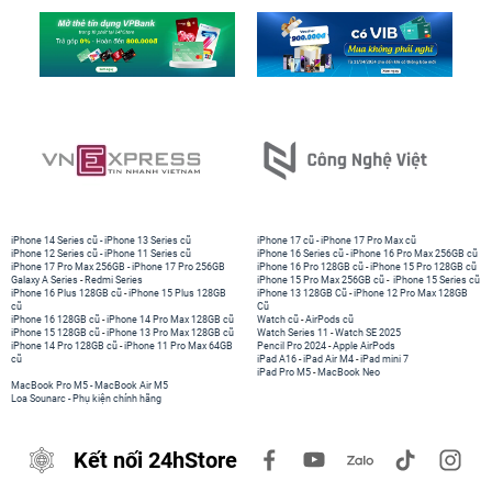
iPhone 14 Series cũ
-
iPhone 13 Series cũ
iPhone 17 cũ
-
iPhone 17 Pro Max cũ
iPhone 12 Series cũ
-
iPhone 11 Series cũ
iPhone 16 Series cũ
-
iPhone 16 Pro Max 256GB cũ
iPhone 17 Pro Max 256GB
-
iPhone 17 Pro 256GB
iPhone 16 Pro 128GB cũ
-
iPhone 15 Pro 128GB cũ
Galaxy A Series
-
Redmi Series
iPhone 15 Pro Max 256GB cũ
-
iPhone 15 Series cũ
iPhone 16 Plus 128GB cũ
-
iPhone 15 Plus 128GB
iPhone 13 128GB Cũ
-
iPhone 12 Pro Max 128GB
cũ
Cũ
iPhone 16 128GB cũ
-
iPhone 14 Pro Max 128GB cũ
Watch cũ
-
AirPods cũ
iPhone 15 128GB cũ
-
iPhone 13 Pro Max 128GB cũ
Watch Series 11
-
Watch SE 2025
iPhone 14 Pro 128GB cũ
-
iPhone 11 Pro Max 64GB
Pencil Pro 2024
-
Apple AirPods
cũ
iPad A16
-
iPad Air M4
-
iPad mini 7
iPad Pro M5
-
MacBook Neo
MacBook Pro M5
-
MacBook Air M5
Loa Sounarc
-
Phụ kiện chính hãng
Kết nối 24hStore