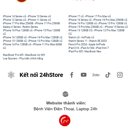
iPhone 14 Series cũ
-
iPhone 13 Series cũ
iPhone 17 cũ
-
iPhone 17 Pro Max cũ
iPhone 12 Series cũ
-
iPhone 11 Series cũ
iPhone 16 Series cũ
-
iPhone 16 Pro Max 256GB cũ
iPhone 17 Pro Max 256GB
-
iPhone 17 Pro 256GB
iPhone 16 Pro 128GB cũ
-
iPhone 15 Pro 128GB cũ
Galaxy A Series
-
Redmi Series
iPhone 15 Pro Max 256GB cũ
-
iPhone 15 Series cũ
iPhone 16 Plus 128GB cũ
-
iPhone 15 Plus 128GB
iPhone 13 128GB Cũ
-
iPhone 12 Pro Max 128GB
cũ
Cũ
iPhone 16 128GB cũ
-
iPhone 14 Pro Max 128GB cũ
Watch cũ
-
AirPods cũ
iPhone 15 128GB cũ
-
iPhone 13 Pro Max 128GB cũ
Watch Series 11
-
Watch SE 2025
iPhone 14 Pro 128GB cũ
-
iPhone 11 Pro Max 64GB
Pencil Pro 2024
-
Apple AirPods
cũ
iPad A16
-
iPad Air M4
-
iPad mini 7
iPad Pro M5
-
MacBook Neo
MacBook Pro M5
-
MacBook Air M5
Loa Sounarc
-
Phụ kiện chính hãng
Kết nối 24hStore
Website thành viên:
Bệnh Viện Điện Thoại, Laptop 24h