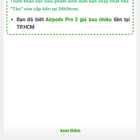
Tham khảo các siêu phẩm đình đám bán chạy nhất nhà
"Táo" vừa cập bến tại 24hStore:
Bạn đã biết
Airpods Pro 2 giá bao nhiêu
tiền tại
TP.HCM
Xem thêm