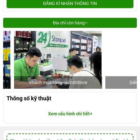
ĐĂNG KÍ NHẬN THÔNG TIN
Địa chỉ còn hàng
Khách mua hàng tại 24hStore
Diễn viên 
Thông số kỹ thuật
Xem cấu hình chi tiết