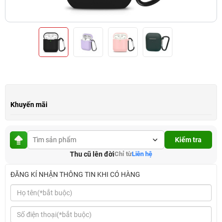
Khuyến mãi
Kiểm tra
Thu cũ lên đời
Chỉ từ
Liên hệ
ĐĂNG KÍ NHẬN THÔNG TIN KHI CÓ HÀNG