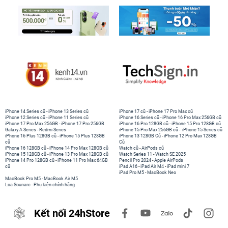
iPhone 14 Series cũ
-
iPhone 13 Series cũ
iPhone 17 cũ
-
iPhone 17 Pro Max cũ
iPhone 12 Series cũ
-
iPhone 11 Series cũ
iPhone 16 Series cũ
-
iPhone 16 Pro Max 256GB cũ
iPhone 17 Pro Max 256GB
-
iPhone 17 Pro 256GB
iPhone 16 Pro 128GB cũ
-
iPhone 15 Pro 128GB cũ
Galaxy A Series
-
Redmi Series
iPhone 15 Pro Max 256GB cũ
-
iPhone 15 Series cũ
iPhone 16 Plus 128GB cũ
-
iPhone 15 Plus 128GB
iPhone 13 128GB Cũ
-
iPhone 12 Pro Max 128GB
cũ
Cũ
iPhone 16 128GB cũ
-
iPhone 14 Pro Max 128GB cũ
Watch cũ
-
AirPods cũ
iPhone 15 128GB cũ
-
iPhone 13 Pro Max 128GB cũ
Watch Series 11
-
Watch SE 2025
iPhone 14 Pro 128GB cũ
-
iPhone 11 Pro Max 64GB
Pencil Pro 2024
-
Apple AirPods
cũ
iPad A16
-
iPad Air M4
-
iPad mini 7
iPad Pro M5
-
MacBook Neo
MacBook Pro M5
-
MacBook Air M5
Loa Sounarc
-
Phụ kiện chính hãng
Kết nối 24hStore