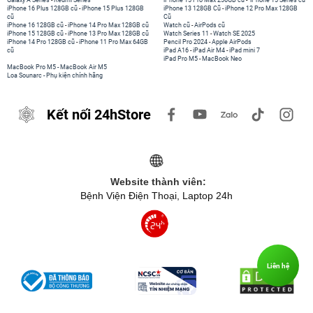
Galaxy A Series
-
Redmi Series
iPhone 15 Pro Max 256GB cũ
-
iPhone 15 Series cũ
iPhone 16 Plus 128GB cũ
-
iPhone 15 Plus 128GB
iPhone 13 128GB Cũ
-
iPhone 12 Pro Max 128GB
cũ
Cũ
iPhone 16 128GB cũ
-
iPhone 14 Pro Max 128GB cũ
Watch cũ
-
AirPods cũ
iPhone 15 128GB cũ
-
iPhone 13 Pro Max 128GB cũ
Watch Series 11
-
Watch SE 2025
iPhone 14 Pro 128GB cũ
-
iPhone 11 Pro Max 64GB
Pencil Pro 2024
-
Apple AirPods
cũ
iPad A16
-
iPad Air M4
-
iPad mini 7
iPad Pro M5
-
MacBook Neo
MacBook Pro M5
-
MacBook Air M5
Loa Sounarc
-
Phụ kiện chính hãng
Kết nối 24hStore
Website thành viên:
Bệnh Viện Điện Thoại, Laptop 24h
Liên hệ