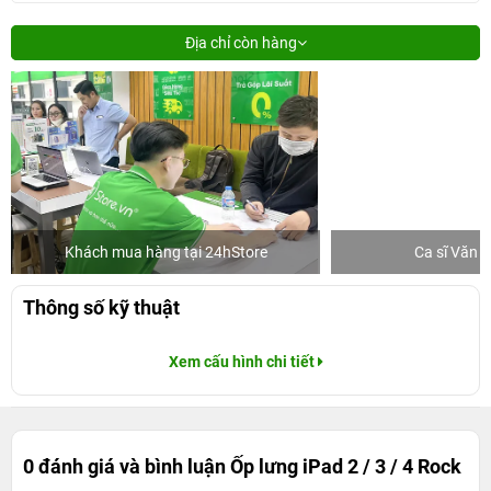
Địa chỉ còn hàng
Khách mua hàng tại 24hStore
Ca sĩ Văn 
Thông số kỹ thuật
Xem cấu hình chi tiết
0 đánh giá và bình luận
Ốp lưng iPad 2 / 3 / 4 Rock