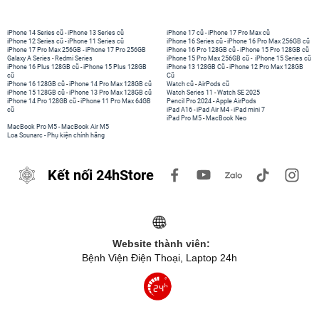
iPhone 14 Series cũ
-
iPhone 13 Series cũ
iPhone 17 cũ
-
iPhone 17 Pro Max cũ
iPhone 12 Series cũ
-
iPhone 11 Series cũ
iPhone 16 Series cũ
-
iPhone 16 Pro Max 256GB cũ
iPhone 17 Pro Max 256GB
-
iPhone 17 Pro 256GB
iPhone 16 Pro 128GB cũ
-
iPhone 15 Pro 128GB cũ
Galaxy A Series
-
Redmi Series
iPhone 15 Pro Max 256GB cũ
-
iPhone 15 Series cũ
iPhone 16 Plus 128GB cũ
-
iPhone 15 Plus 128GB
iPhone 13 128GB Cũ
-
iPhone 12 Pro Max 128GB
cũ
Cũ
iPhone 16 128GB cũ
-
iPhone 14 Pro Max 128GB cũ
Watch cũ
-
AirPods cũ
iPhone 15 128GB cũ
-
iPhone 13 Pro Max 128GB cũ
Watch Series 11
-
Watch SE 2025
iPhone 14 Pro 128GB cũ
-
iPhone 11 Pro Max 64GB
Pencil Pro 2024
-
Apple AirPods
cũ
iPad A16
-
iPad Air M4
-
iPad mini 7
iPad Pro M5
-
MacBook Neo
MacBook Pro M5
-
MacBook Air M5
Loa Sounarc
-
Phụ kiện chính hãng
Kết nối 24hStore
Website thành viên:
Bệnh Viện Điện Thoại, Laptop 24h