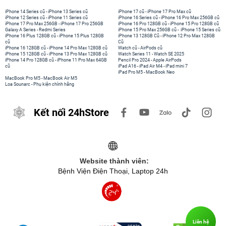
iPhone 14 Series cũ
-
iPhone 13 Series cũ
iPhone 17 cũ
-
iPhone 17 Pro Max cũ
iPhone 12 Series cũ
-
iPhone 11 Series cũ
iPhone 16 Series cũ
-
iPhone 16 Pro Max 256GB cũ
iPhone 17 Pro Max 256GB
-
iPhone 17 Pro 256GB
iPhone 16 Pro 128GB cũ
-
iPhone 15 Pro 128GB cũ
Galaxy A Series
-
Redmi Series
iPhone 15 Pro Max 256GB cũ
-
iPhone 15 Series cũ
iPhone 16 Plus 128GB cũ
-
iPhone 15 Plus 128GB
iPhone 13 128GB Cũ
-
iPhone 12 Pro Max 128GB
cũ
Cũ
iPhone 16 128GB cũ
-
iPhone 14 Pro Max 128GB cũ
Watch cũ
-
AirPods cũ
iPhone 15 128GB cũ
-
iPhone 13 Pro Max 128GB cũ
Watch Series 11
-
Watch SE 2025
iPhone 14 Pro 128GB cũ
-
iPhone 11 Pro Max 64GB
Pencil Pro 2024
-
Apple AirPods
cũ
iPad A16
-
iPad Air M4
-
iPad mini 7
iPad Pro M5
-
MacBook Neo
MacBook Pro M5
-
MacBook Air M5
Loa Sounarc
-
Phụ kiện chính hãng
Kết nối 24hStore
Website thành viên:
Bệnh Viện Điện Thoại, Laptop 24h
Liên hệ