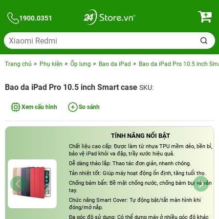
1900.0351
Trang chủ
Phụ kiện
Ốp lưng
Bao da iPad
Bao da iPad Pro 10.5 inch Sm
Bao da iPad Pro 10.5 inch Smart case
SKU:
Xem cấu hình
So sánh
TÍNH NĂNG NỔI BẬT
Chất liệu cao cấp: Được làm từ nhựa TPU mềm dẻo, bền bỉ,
bảo vệ iPad khỏi va đập, trầy xước hiệu quả.
Dễ dàng tháo lắp: Thao tác đơn giản, nhanh chóng.
Tản nhiệt tốt: Giúp máy hoạt động ổn định, tăng tuổi thọ.
Chống bám bẩn: Bề mặt chống nước, chống bám bụi và vân
tay.
Chức năng Smart Cover: Tự động bật/tắt màn hình khi
đóng/mở nắp.
Đa góc độ sử dụng: Có thể dựng máy ở nhiều góc độ khác