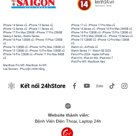
iPhone 14 Series cũ
-
iPhone 13 Series cũ
iPhone 17 cũ
-
iPhone 17 Pro Max cũ
iPhone 12 Series cũ
-
iPhone 11 Series cũ
iPhone 16 Series cũ
-
iPhone 16 Pro Max 256GB cũ
iPhone 17 Pro Max 256GB
-
iPhone 17 Pro 256GB
iPhone 16 Pro 128GB cũ
-
iPhone 15 Pro 128GB cũ
Galaxy A Series
-
Redmi Series
iPhone 15 Pro Max 256GB cũ
-
iPhone 15 Series cũ
iPhone 16 Plus 128GB cũ
-
iPhone 15 Plus 128GB
iPhone 13 128GB Cũ
-
iPhone 12 Pro Max 128GB
cũ
Cũ
iPhone 16 128GB cũ
-
iPhone 14 Pro Max 128GB cũ
Watch cũ
-
AirPods cũ
iPhone 15 128GB cũ
-
iPhone 13 Pro Max 128GB cũ
Watch Series 11
-
Watch SE 2025
iPhone 14 Pro 128GB cũ
-
iPhone 11 Pro Max 64GB
Pencil Pro 2024
-
Apple AirPods
cũ
iPad A16
-
iPad Air M4
-
iPad mini 7
iPad Pro M5
-
MacBook Neo
MacBook Pro M5
-
MacBook Air M5
Loa Sounarc
-
Phụ kiện chính hãng
Kết nối 24hStore
Website thành viên:
Bệnh Viện Điện Thoại, Laptop 24h