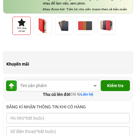
nhau để làm việc, xem phim.
Khay đựng bút: Tiện lợi cho việc mang theo và bảo quản
bút Apple Pencil.
Kiểu dáng thời trang: Thiết kế nhỏ gọn, sang trọng, nhiều
màu sắc đẹp mắt.
Khuyến mãi
Kiểm tra
Thu cũ lên đời
Chỉ từ
Liên hệ
ĐĂNG KÍ NHẬN THÔNG TIN KHI CÓ HÀNG