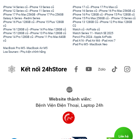
iPhone 14 Series cũ
-
iPhone 13 Series cũ
iPhone 17 cũ
-
iPhone 17 Pro Max cũ
iPhone 12 Series cũ
-
iPhone 11 Series cũ
iPhone 16 Series cũ
-
iPhone 16 Pro Max 256GB cũ
iPhone 17 Pro Max 256GB
-
iPhone 17 Pro 256GB
iPhone 16 Pro 128GB cũ
-
iPhone 15 Pro 128GB cũ
Galaxy A Series
-
Redmi Series
iPhone 15 Pro Max 256GB cũ
-
iPhone 15 Series cũ
iPhone 16 Plus 128GB cũ
-
iPhone 15 Plus 128GB
iPhone 13 128GB Cũ
-
iPhone 12 Pro Max 128GB
cũ
Cũ
iPhone 16 128GB cũ
-
iPhone 14 Pro Max 128GB cũ
Watch cũ
-
AirPods cũ
iPhone 15 128GB cũ
-
iPhone 13 Pro Max 128GB cũ
Watch Series 11
-
Watch SE 2025
iPhone 14 Pro 128GB cũ
-
iPhone 11 Pro Max 64GB
Pencil Pro 2024
-
Apple AirPods
cũ
iPad A16
-
iPad Air M4
-
iPad mini 7
iPad Pro M5
-
MacBook Neo
MacBook Pro M5
-
MacBook Air M5
Loa Sounarc
-
Phụ kiện chính hãng
Kết nối 24hStore
Website thành viên:
Bệnh Viện Điện Thoại, Laptop 24h
Liên hệ