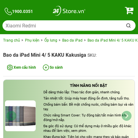
1900.0351
Trang chủ
Phụ kiện
Ốp lưng
Bao da iPad
Bao da iPad Mini 4/ 5 KAKU 
Bao da iPad Mini 4/ 5 KAKU Kakusiga
SKU:
Xem cấu hình
So sánh
TÍNH NĂNG NỔI BẬT
Dễ dàng tháo lắp: Thao tác đơn giản, nhanh chóng.
Tản nhiệt tốt: Giúp máy hoạt động ổn định, tăng tuổi thọ.
Chống bám bẩn: Bề mặt chống nước, chống bám bụi và vân
tay.
Chức năng Smart Cover: Tự động bật/tắt màn hình khi
đóng/mở nắp.
Đa góc độ sử dụng: Có thể dựng máy ở nhiều góc độ khác
nhau để làm việc, xem phim.
Khay đựng bút: Tiện lợi cho việc mang theo và bảo quản