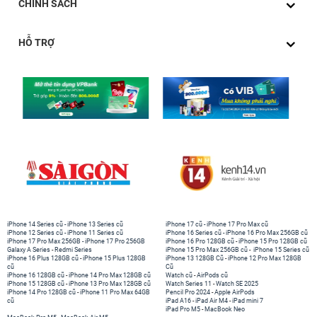
CHÍNH SÁCH
HỖ TRỢ
iPhone 14 Series cũ
-
iPhone 13 Series cũ
iPhone 17 cũ
-
iPhone 17 Pro Max cũ
iPhone 12 Series cũ
-
iPhone 11 Series cũ
iPhone 16 Series cũ
-
iPhone 16 Pro Max 256GB cũ
iPhone 17 Pro Max 256GB
-
iPhone 17 Pro 256GB
iPhone 16 Pro 128GB cũ
-
iPhone 15 Pro 128GB cũ
Galaxy A Series
-
Redmi Series
iPhone 15 Pro Max 256GB cũ
-
iPhone 15 Series cũ
iPhone 16 Plus 128GB cũ
-
iPhone 15 Plus 128GB
iPhone 13 128GB Cũ
-
iPhone 12 Pro Max 128GB
cũ
Cũ
iPhone 16 128GB cũ
-
iPhone 14 Pro Max 128GB cũ
Watch cũ
-
AirPods cũ
iPhone 15 128GB cũ
-
iPhone 13 Pro Max 128GB cũ
Watch Series 11
-
Watch SE 2025
iPhone 14 Pro 128GB cũ
-
iPhone 11 Pro Max 64GB
Pencil Pro 2024
-
Apple AirPods
cũ
iPad A16
-
iPad Air M4
-
iPad mini 7
iPad Pro M5
-
MacBook Neo