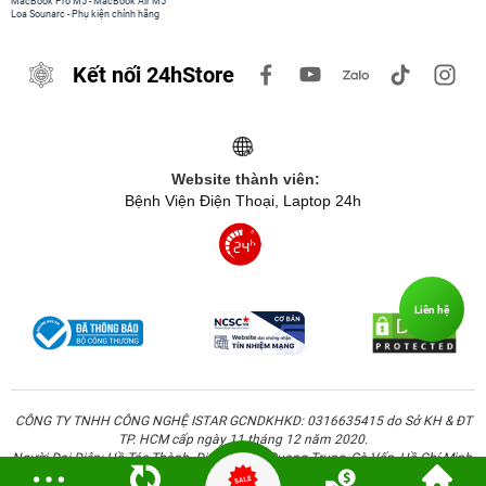
MacBook Pro M5
-
MacBook Air M5
Loa Sounarc
-
Phụ kiện chính hãng
Kết nối 24hStore
Website thành viên:
Bệnh Viện Điện Thoại, Laptop 24h
Liên hệ
CÔNG TY TNHH CÔNG NGHỆ ISTAR GCNDKHKD: 0316635415 do Sở KH & ĐT
TP. HCM cấp ngày 11 tháng 12 năm 2020.
Người Đại Diện: Hồ Tác Thành. Địa chỉ: 389 Quang Trung, Gò Vấp, Hồ Chí Minh.