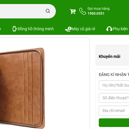
d Mini 1 / 2 / 3 REMAX Wiseperson Leather Bag
Gọi mua hàng
1900.0351
Wiseperson Leather Bag
Xem cấu hìn
SKU:
p
Đồng hồ thông minh
Máy cũ giá rẻ
Phụ kiện
Khuyến mãi
ĐĂNG KÍ NHẬN 