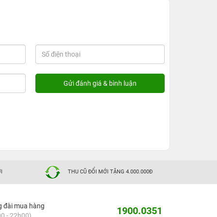
I
THU CŨ ĐỔI MỚI TẶNG 4.000.000Đ
g đài mua hàng
1900.0351
0 - 22h00)