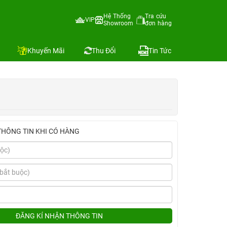
Hệ Thống
Tra cứu
VIP
Showroom
đơn hàng
Địa chỉ còn hàng
h
So sánh
Khuyến Mãi
Thu Đổi
Tin Tức
THÔNG TIN KHI CÓ HÀNG
ĐĂNG KÍ NHẬN THÔNG TIN