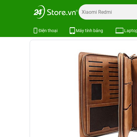
Trang chủ
Phụ kiện
Ốp lưng
Bao da iPad
Bao da iPa
Bao da iPad Mini 1 / 2 / 3 REMAX 
Điện thoại
Máy tính bảng
Lapto