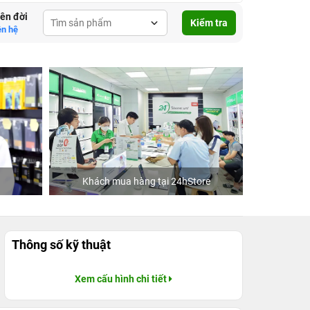
lên đời
Kiểm tra
ên hệ
Khách mua hàng tại 24hStore
Ca sĩ/Di
Thông số kỹ thuật
Xem cấu hình chi tiết