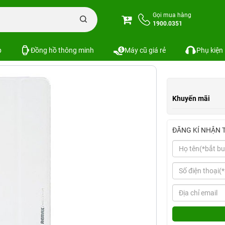
d Mini 1 / 2 / 3 REMAX Rise Series Case
Gọi mua hàng
1900.0351
ise Series Case
Xem cấu hình
So s
SKU:
p
Đồng hồ thông minh
Máy cũ giá rẻ
Phụ kiện
Khuyến mãi
ĐĂNG KÍ NHẬN 