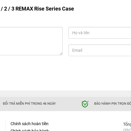
 / 2 / 3 REMAX Rise Series Case
ĐỔI TRẢ MIỄN PHÍ TRONG 46 NGÀY
BẢO HÀNH PIN TRỌN ĐỜ
Chính sách hoàn tiền
Tổn
(8h0