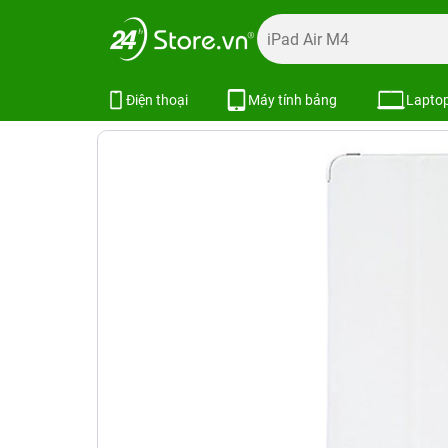
Trang chủ
Phụ kiện
Ốp lưng
Bao da iPad
Bao da iPa
Bao da iPad Mini 1 / 2 / 3 REMAX R
Điện thoại
Máy tính bảng
Lapto