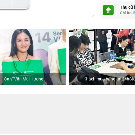
Thu cũ 
Chỉ từ
Li
Ca sĩ Văn Mai Hương
Khách mua hàng tại 24hSto