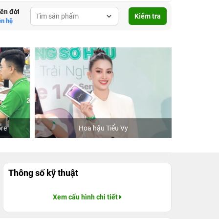
lên đời
Kiểm tra
ên hệ
re
Hoa hậu Tiểu Vy
Khách
Thông số kỹ thuật
Xem cấu hình chi tiết