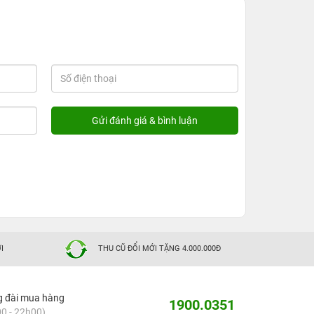
I
THU CŨ ĐỔI MỚI TẶNG 4.000.000Đ
g đài mua hàng
1900.0351
0 - 22h00)