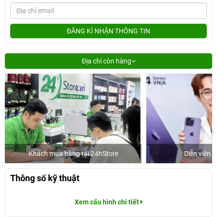
ĐĂNG KÍ NHẬN THÔNG TIN
Địa chỉ còn hàng
24hStore
Diễn viên Huỳnh Lập
Thông số kỹ thuật
Xem cấu hình chi tiết