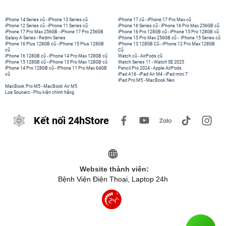
iPhone 14 Series cũ
-
iPhone 13 Series cũ
iPhone 17 cũ
-
iPhone 17 Pro Max cũ
iPhone 12 Series cũ
-
iPhone 11 Series cũ
iPhone 16 Series cũ
-
iPhone 16 Pro Max 256GB cũ
iPhone 17 Pro Max 256GB
-
iPhone 17 Pro 256GB
iPhone 16 Pro 128GB cũ
-
iPhone 15 Pro 128GB cũ
Galaxy A Series
-
Redmi Series
iPhone 15 Pro Max 256GB cũ
-
iPhone 15 Series cũ
iPhone 16 Plus 128GB cũ
-
iPhone 15 Plus 128GB
iPhone 13 128GB Cũ
-
iPhone 12 Pro Max 128GB
cũ
Cũ
iPhone 16 128GB cũ
-
iPhone 14 Pro Max 128GB cũ
Watch cũ
-
AirPods cũ
iPhone 15 128GB cũ
-
iPhone 13 Pro Max 128GB cũ
Watch Series 11
-
Watch SE 2025
iPhone 14 Pro 128GB cũ
-
iPhone 11 Pro Max 64GB
Pencil Pro 2024
-
Apple AirPods
cũ
iPad A16
-
iPad Air M4
-
iPad mini 7
iPad Pro M5
-
MacBook Neo
MacBook Pro M5
-
MacBook Air M5
Loa Sounarc
-
Phụ kiện chính hãng
Kết nối 24hStore
Website thành viên:
Bệnh Viện Điện Thoại, Laptop 24h